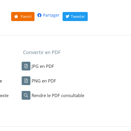
Partager
Favori
Tweeter
Convertir en PDF
JPG en PDF
e
PNG en PDF
exte
Rendre le PDF consultable