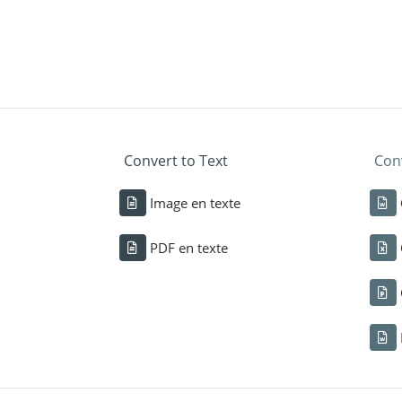
Convert to Text
Conv
Image en texte
PDF en texte