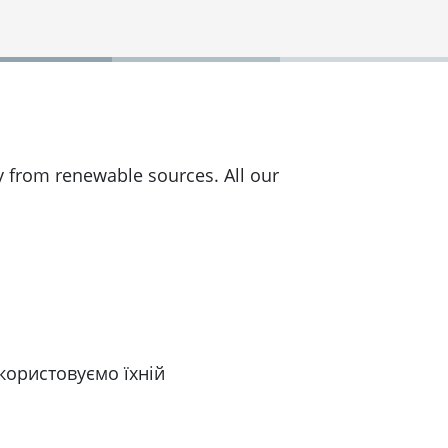
y from renewable sources. All our
икористовуємо їхній
API для