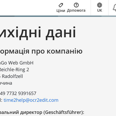
Допомога
UK
Ціни
ихідні дані
формація про компанію
Go Web GmbH
-Reichle-Ring 2
 Radolfzell
ччина
49 7732 9391657
l:
time2help@ocr2edit.com
ральний директор (Geschäftsführer):