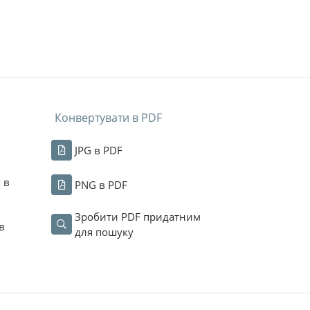
Конвертувати в PDF
JPG в PDF
 в
PNG в PDF
Зробити PDF придатним
в
для пошуку