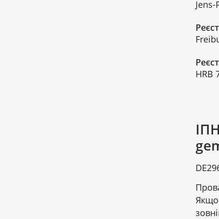
Jens-
Реєст
Freib
Реєс
HRB 
ІПН
gem
DE29
Прова
Якщо 
зовні