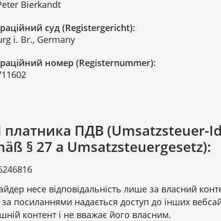
Peter Bierkandt
раційний суд (Registergericht):
urg i. Br., Germany
траційний номер (Registernummer):
711602
 платника ПДВ (Umsatzsteuer-I
äß § 27 a Umsatzsteuergesetz):
6246816
йдер несе відповідальність лише за власний конте
за посиланнями надається доступ до інших вебсайт
шній контент і не вважає його власним.