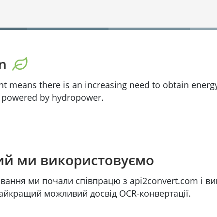
on
nt means there is an increasing need to obtain energ
% powered by hydropower.
кий ми використовуємо
ювання ми почали співпрацю з api2convert.com і в
найкращий можливий досвід OCR-конвертації.