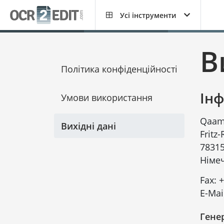
Усі інструменти
В
Політика конфіденційності
Ін
Умови використання
Qaam
Вихідні дані
Fritz
78315
Німе
Fax:
+
E-Mai
Гене