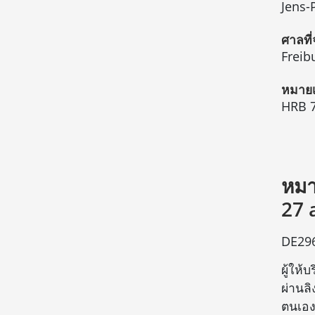
Jens-
ศาลที
Freib
หมายเ
HRB 
หมา
27 
DE29
ผู้ให้
ผ่านลิ
ตนเอ