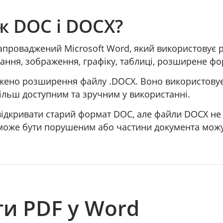
ж DOC і DOCX?
запроваджений Microsoft Word, який використовує 
ання, зображення, графіку, таблиці, розширене фо
аджено розширення файлу .DOCX. Воно використовує
ільш доступним та зручним у використанні.
 відкривати старий формат DOC, але файли DOCX не 
 може бути порушеним або частини документа можут
ти PDF у Word