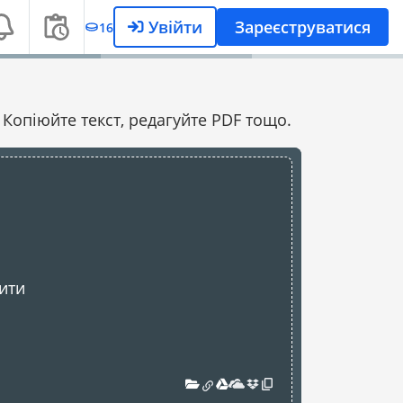
Увійти
Зареєструватися
16
Копіюйте текст, редагуйте PDF тощо.
ити