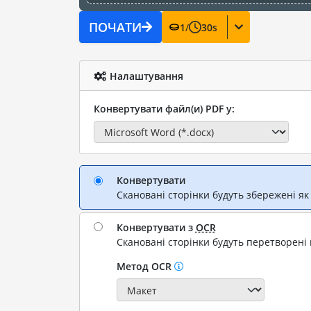
ПОЧАТИ
1
/
30
s
Налаштування
Конвертувати файл(и) PDF у:
Конвертувати
Скановані сторінки будуть збережені як
Конвертувати з
OCR
Скановані сторінки будуть перетворені 
Метод OCR