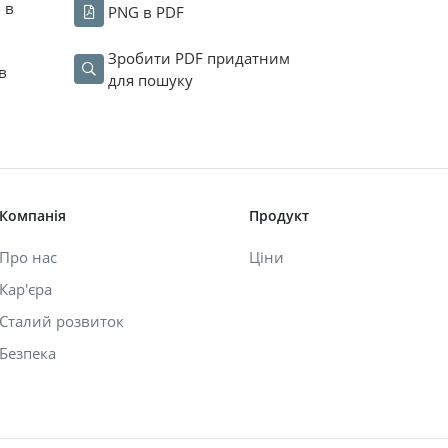
 в
PNG в PDF
Зробити PDF придатним
в
для пошуку
Компанія
Продукт
Про нас
Ціни
Кар'єра
Сталий розвиток
Безпека