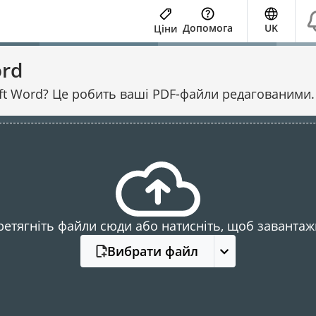
Допомога
UK
Ціни
ord
ft Word? Це робить ваші PDF-файли редагованими. 
ретягніть файли сюди або натисніть, щоб завантаж
Вибрати файл