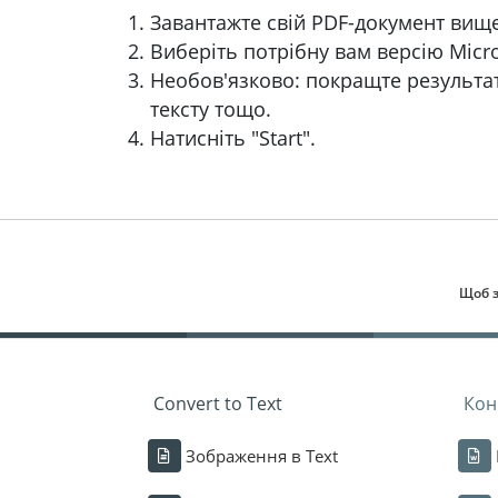
Завантажте свій PDF-документ вище
Виберіть потрібну вам версію Micro
Необов'язково: покращте результа
тексту тощо.
Натисніть "Start".
Щоб з
Convert to Text
Кон
Зображення в Text