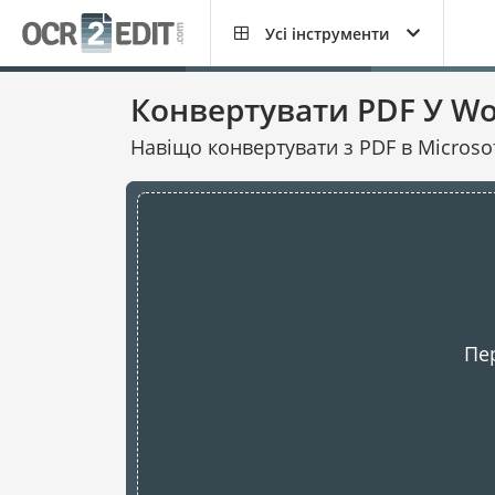
Усі інструменти
Конвертувати PDF У W
Навіщо конвертувати з PDF в Microso
Пе