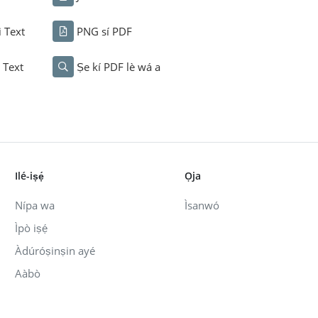
i Text
PNG sí PDF
i Text
Ṣe kí PDF lè wá a
Ilé-iṣẹ́
Ọja
Nípa wa
Ìsanwó
Ìpò iṣẹ́
Àdúróṣinṣin ayé
Aàbò