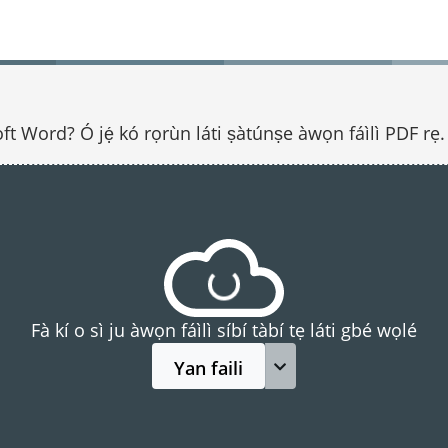
oft Word? Ó jẹ́ kó rọrùn láti ṣàtúnṣe àwọn fáìlì PDF rẹ. D
Fà kí o sì ju àwọn fáìlì síbí tàbí tẹ láti gbé wọlé
Yan faili