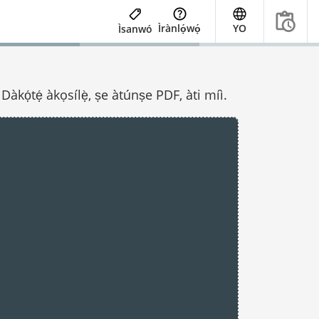
Ìrànlọ́wọ́
YO
Ìsanwó
àkọ́tẹ́ àkọsílẹ̀, ṣe àtúnṣe PDF, àti míì.