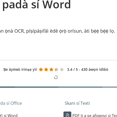
F padà sí Word
̀nà OCR, píṣípáṣifáì èdè ọ̀rọ̀ orísun, àti bẹ́ẹ̀ bẹ́ẹ̀ lọ.
Ṣe àyèwò irinṣẹ yìí
3.4
/ 5 - 430 àwọn ìdìbò
da sí Office
Skani sí Texti
Yi sí Word
PDF ti a ṣe afọwọyi si Te