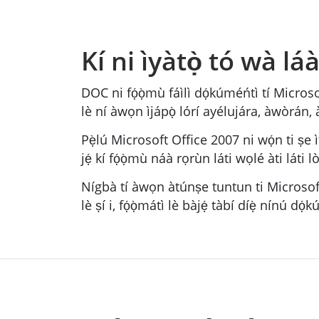
Kí ni ìyàtọ̀ tó wà l
DOC ni fọ́ọ̀mù fáìlì dọ́kúméńtì tí Microsoft
lè ní àwọn ìjápọ̀ lórí ayélujára, àwòrán, 
Pẹ̀lú Microsoft Office 2007 ni wọ́n ti ṣe
jẹ́ kí fọ́ọ̀mù náà rọrùn láti wọlé àti láti lò
Nígbà tí àwọn àtúnṣe tuntun ti Microsoft 
lè ṣí i, fọ́ọ̀mátì lè bàjẹ́ tàbí díẹ̀ nínú dọ