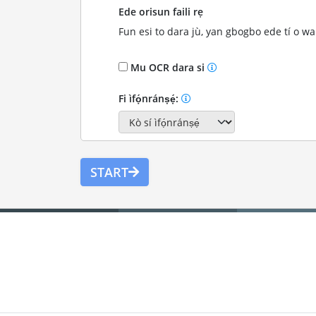
Ede orisun faili rẹ
Fun esi to dara jù, yan gbogbo ede tí o wa 
Mu OCR dara si
Fi ìfọ́nránṣẹ́:
START