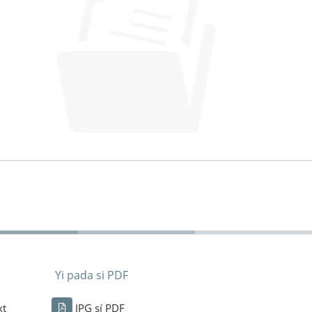
Yi pada si PDF
xt
JPG sí PDF