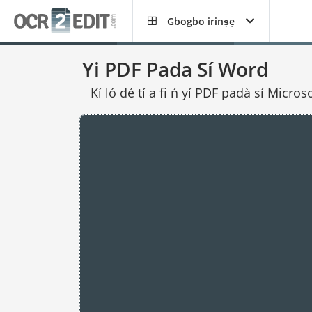
Gbogbo irinṣẹ
Yi PDF Pada Sí Word
Kí ló dé tí a fi ń yí PDF padà sí Micros