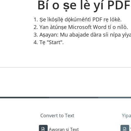
Bí o ṣe lè yí PD
Ṣe ìkóṣílẹ̀ dọ́kúméńtì PDF rẹ lókè.
Yan àtúnṣe Microsoft Word tí o nílò.
Aṣayan: Mu abajade dàra síi nípa yíyan ọ
Tẹ "Start".
Convert to Text
Yipa
Aworan si Text