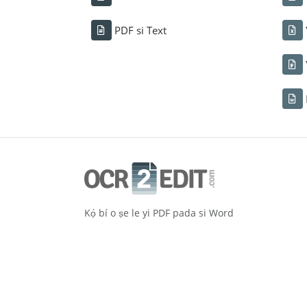
PDF si Text
Kọ́ bí o ṣe le yi PDF pada si Word