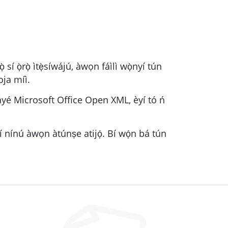
 sí ọ̀rọ̀ ìtẹ̀síwájú, àwọn fáìlì wọ̀nyí tún
oja míì.
gbáyé Microsoft Office Open XML, èyí tó ń
í nínú àwọn àtúnṣe atijọ́. Bí wọ́n bá tún