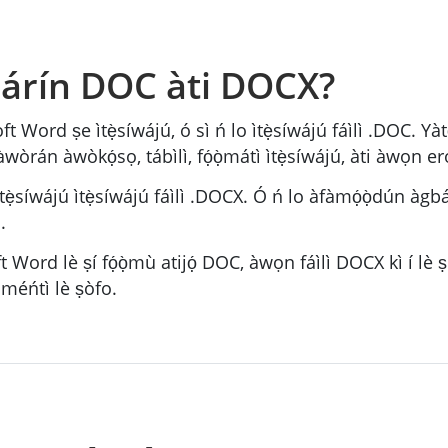
áàárín DOC àti DOCX?
 Word ṣe ìtẹ̀síwájú, ó sì ń lo ìtẹ̀síwájú fáìlì .DOC. Yàtọ̀
àwòrán àwòkọ́sọ, tábìlì, fọ́ọ̀mátì ìtẹ̀síwájú, àti àwọn er
 ìtẹ̀síwájú ìtẹ̀síwájú fáìlì .DOCX. Ó ń lo àfàmọ́ọ̀dún à
.
Word lè ṣí fọ́ọ̀mù atijọ́ DOC, àwọn fáìlì DOCX kì í lè ṣ
́kúméńtì lè ṣòfo.