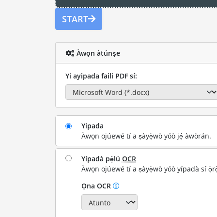
START
Àwọn àtúnṣe
Yi ayipada faili PDF sí:
Yipada
Àwọn ojúewé tí a ṣàyẹ̀wò yóò jẹ́ àwòrán.
Yípadà pẹ̀lú
OCR
Àwọn ojúewé tí a ṣàyẹ̀wò yóò yípadà sí ọ̀rọ
Ọna OCR