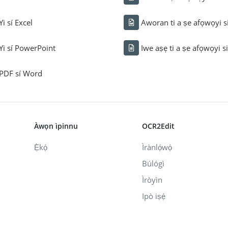
Yi sí Excel
Aworan ti a ṣe afọwọyi s
Yi sí PowerPoint
Iwe aṣẹ ti a ṣe afọwọyi s
PDF sí Word
Àwọn ìpinnu
OCR2Edit
Ẹ̀kọ́
Ìrànlọ́wọ́
Búlógì
Ìròyìn
Ipò iṣẹ́