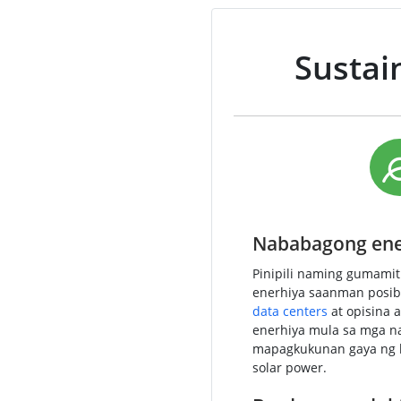
Sustain
Nababagong ene
Pinipili naming gumami
enerhiya saanman posib
data centers
at opisina 
enerhiya mula sa mga 
mapagkukunan gaya ng h
solar power.