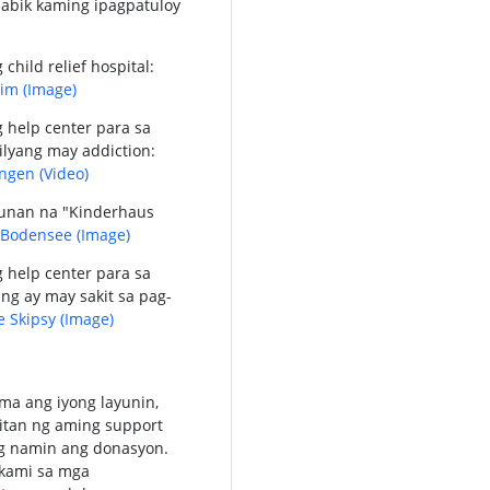
asabik kaming ipagpatuloy
child relief hospital:
eim
(Image)
 help center para sa
lyang may addiction:
ingen
(Video)
unan na "Kinderhaus
 Bodensee
(Image)
 help center para sa
g ay may sakit sa pag-
 Skipsy
(Image)
ma ang iyong layunin,
tan ng aming support
ng namin ang donasyon.
 kami sa mga