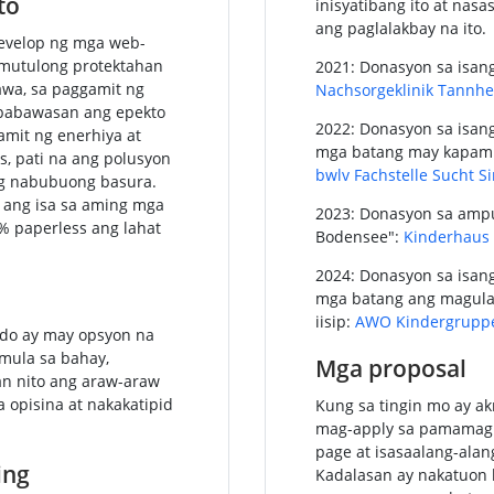
to
inisyatibang ito at nas
ang paglalakbay na ito.
evelop ng mga web-
umutulong protektahan
2021: Donasyon sa isang 
awa, sa paggamit ng
Nachsorgeklinik Tannh
babawasan ang epekto
2022: Donasyon sa isang
mit ng enerhiya at
mga batang may kapami
s, pati na ang polusyon
bwlv Fachstelle Sucht S
ang nabubuong basura.
 ang isa sa aming mga
2023: Donasyon sa amp
% paperless ang lahat
Bodensee":
Kinderhaus
2024: Donasyon sa isang
mga batang ang magulan
iisip:
AWO Kindergruppe
do ay may opsyon na
mula sa bahay,
Mga proposal
an nito ang araw-araw
 opisina at nakakatipid
Kung sa tingin mo ay ak
mag-apply sa pamamagi
page at isasaalang-ala
ing
Kadalasan ay nakatuon