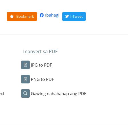
Ibahagi
Bookmark
I-Tweet
I-convert sa PDF
JPG to PDF
PNG to PDF
xt
Gawing nahahanap ang PDF