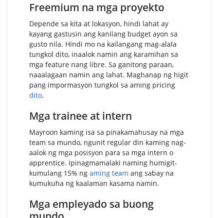
Freemium na mga proyekto
Depende sa kita at lokasyon, hindi lahat ay
kayang gastusin ang kanilang budget ayon sa
gusto nila. Hindi mo na kailangang mag-alala
tungkol dito, inaalok namin ang karamihan sa
mga feature nang libre. Sa ganitong paraan,
naaalagaan namin ang lahat. Maghanap ng higit
pang impormasyon tungkol sa aming pricing
dito
.
Mga trainee at intern
Mayroon kaming isa sa pinakamahusay na mga
team sa mundo, ngunit regular din kaming nag-
aalok ng mga posisyon para sa mga intern o
apprentice. Ipinagmamalaki naming humigit-
kumulang 15% ng
aming team
ang sabay na
kumukuha ng kaalaman kasama namin.
Mga empleyado sa buong
mundo