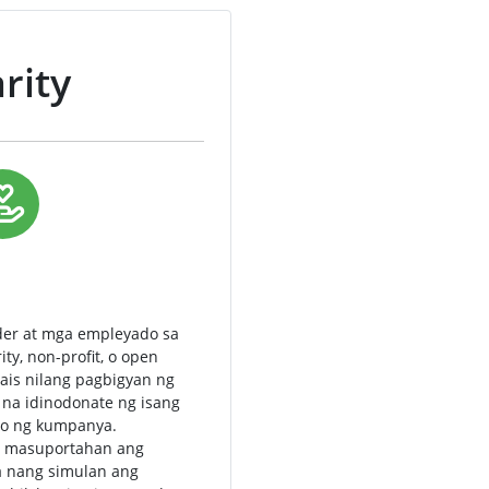
rity
der at mga empleyado sa
y, non-profit, o open
ais nilang pagbigyan ng
 na idinodonate ng isang
to ng kumpanya.
g masuportahan ang
a nang simulan ang