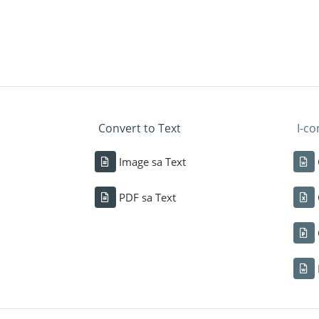
Convert to Text
I-co
Image sa Text
PDF sa Text