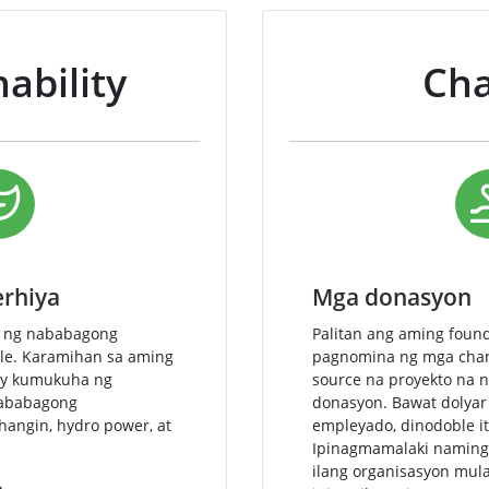
ability
Cha
rhiya
Mga donasyon
t ng nababagong
Palitan ang aming foun
le. Karamihan sa aming
pagnomina ng mga charit
ay kumukuha ng
source na proyekto na n
nababagong
donasyon. Bawat dolyar
angin, hydro power, at
empleyado, dinodoble i
Ipinagmamalaki namin
ilang organisasyon mul