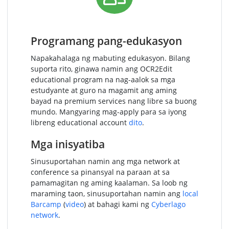
Programang pang-edukasyon
Napakahalaga ng mabuting edukasyon. Bilang
suporta rito, ginawa namin ang OCR2Edit
educational program na nag-aalok sa mga
estudyante at guro na magamit ang aming
bayad na premium services nang libre sa buong
mundo. Mangyaring mag-apply para sa iyong
libreng educational account
dito
.
Mga inisyatiba
Sinusuportahan namin ang mga network at
conference sa pinansyal na paraan at sa
pamamagitan ng aming kaalaman. Sa loob ng
maraming taon, sinusuportahan namin ang
local
Barcamp
(
video
) at bahagi kami ng
Cyberlago
network
.