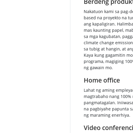
Berdeng produk
Nakatuon kami sa pag-d
based na proyekto na t
ang kapaligiran. Halimb
mas kaunting papel, ma
sa mga kagubatan, pagga
climate change emission
sa tubig at hangin, at 
Kaya kung gagamitin mo
programa, magiging 100
ng gawain mo.
Home office
Lahat ng aming empleya
magtrabaho nang 100% 
pangmatagalan. Iniiwas
na pagbiyahe papunta sa
ng maraming enerhiya.
Video conferenc