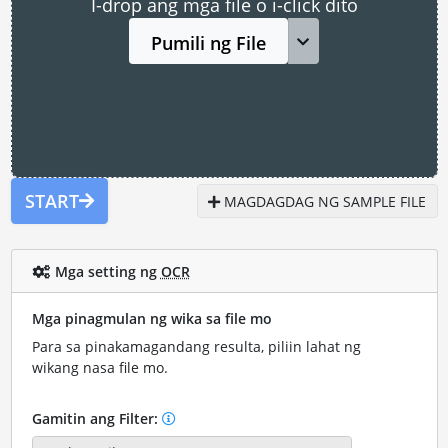
I-drop ang mga file o i-click dito
Pumili ng File
START
MAGDAGDAG NG SAMPLE FILE
Mga setting ng
OCR
Mga pinagmulan ng wika sa file mo
Para sa pinakamagandang resulta, piliin lahat ng
wikang nasa file mo.
Gamitin ang Filter: