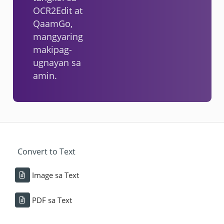
OCR2Edit at
QaamGo,
mangyaring
makipag-
ugnayan sa
amin.
Convert to Text
Image sa Text
PDF sa Text