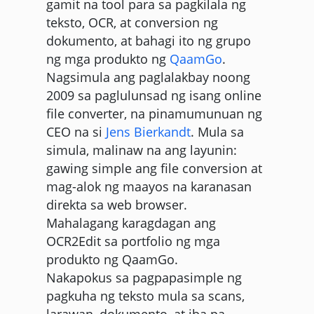
gamit na tool para sa pagkilala ng
teksto, OCR, at conversion ng
dokumento, at bahagi ito ng grupo
ng mga produkto ng
QaamGo
.
Nagsimula ang paglalakbay noong
2009 sa paglulunsad ng isang online
file converter, na pinamumunuan ng
CEO na si
Jens Bierkandt
. Mula sa
simula, malinaw na ang layunin:
gawing simple ang file conversion at
mag-alok ng maayos na karanasan
direkta sa web browser.
Mahalagang karagdagan ang
OCR2Edit sa portfolio ng mga
produkto ng QaamGo.
Nakapokus sa pagpapasimple ng
pagkuha ng teksto mula sa scans,
larawan, dokumento, at iba pa,