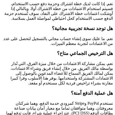
نعم. إذا كانت لديك خطة اشتراك وحزمة دفع حسب الاستخدام،
فسيتم استخدام الاعتمادات من خطة الاشتراك أولا. وبالتالي إذا
أوشكت اعتمادات خطة الاشتراك على النفاد، سوف تُستخدم حزمة
الدفع حسب الاستخدام كحل احتياطي لمواصلة العمل بسلاسة.
هل توجد نسخة تجريبية مجانية؟
نعم. ما عليك سوى إنشاء حساب مجاني بالتسجيل لتحصل على عدد
من الاعتمادات لتجربة معظم الميزات.
هل الترخيص الجماعي متاح؟
نعم. يمكن مشاركة الاعتمادات من خلال ميزة الفرق، التي تُدار
بواسطة مالك الفريق. من خلال إنشاء فريق وشراء الاعتمادات،
يمكن لمالك الفريق السماح للأعضاء المدعوين بالوصول إلى
الاعتمادات المشتركة واستخدامها. يوفر هذا الأسلوب وفرا كبيرا
مقارنة بشراء تراخيص فردية لكل مستخدم أو مقعد.
هل عملية الدفع آمنة؟
نستخدم PayPal وStripe كمزودي خدمة الدفع، وهما شركتان
معروفتان. وهما متوافقان تماما مع معيار أمان بيانات صناعة
بطاقات الدفع (PCI DSS). عند إجراء عملية شراء، فأنت تدفع لهما