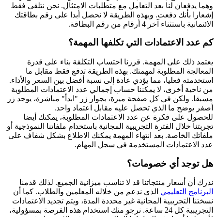
وهما يدفعان لنا بعد التعامل مع متطلبات الامتثال. نحن نتلقى فقط
إشعارا بأنك دفعت. وبهذه الطريقة لا نحصل أبدا على رقم بطاقتك
الائتمانية باستثناء آخر 4 أرقام من رقم البطاقة.
كم عدد الاعتمادات التي تكلفها المهمة؟
يعتمد ذلك على المهمة. قررنا احتساب التكلفة بناء على قدرة
المعالجة المطلوبة لمهمتك. بهذه الطريقة تدفع فقط مقابل ما
استخدمته فعليا، مما يؤدي عادة إلى نسبة أفضل بين السعر والأداء.
من ناحية أخرى، لا يمكننا حساب إجمالي عدد الاعتمادات المطلوبة
مسبقا. ولكن في كل صفحة ميزة، بجوار زر "ابدأ" مباشرة، يوجد زر
أصفر يوضح ما الذي تحصل عليه مقابل اعتماد واحد.
للحصول على فكرة عن عدد الاعتمادات المطلوبة، يمكنك أيضا
تجربتنا خلال الفترة التجريبية المجانية باستخدام ملفاتنا النموذجية أو
ملفاتك الخاصة. بعد انتهاء المهمة يمكنك الاطلاع بشكل شفاف على
عدد الاعتمادات المستخدمة في سجل المهام.
هل توجد أي خصومات؟
ندرك أن أسعار منتجاتنا قد لا تناسب ميزانية الجميع. لذلك قدمنا
البرنامج التعليمي
الذي ندعم من خلاله المعلمين والطلاب. كما أن
نسختنا التجريبية المجانية غير محددة المدة، ويتم تجديد الاعتمادات
التجريبية كل 24 ساعة. نرجو منك استخدام هذه الفرصة بمسؤولية،