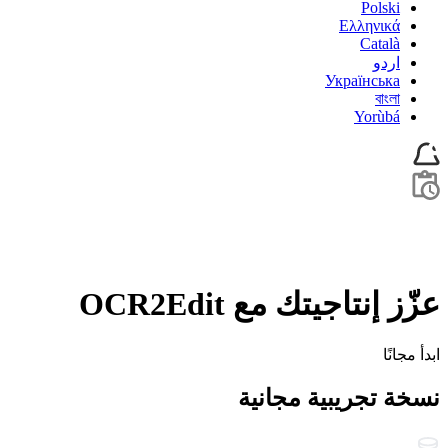
Polski
Ελληνικά
Català
اردو
Українська
বাংলা
Yorùbá
عزّز إنتاجيتك مع OCR2Edit
ابدأ مجانًا
نسخة تجريبية مجانية