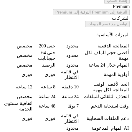
إنشاء حساب
Premium
الترقية إلى Premium
الترقية إلى Premium
الشركات
تواصل مع قسم المبيعات
الميزات الأساسية
المعالجة الدفعية
محدود
حتى 200
مخصص
أقصى حجم للملف لكل
حتى 64
محدود
مخصص
مهمة
جيجابايت
المهام خلال 24 ساعة
محدود
الرصيد
مخصص
في قائمة
أولوية المهمة
فوري
فوري
الانتظار
الحد الأقصى لوقت
10 دقيقة
8 ساعة
12 ساعة
المعالجة لكل مهمة
الحذف التلقائي للملفات
24 ساعة
24 ساعة
مخصص
اتفاقية مستوى
وقت استجابة الدعم
7 يومًا
48 ساعة
الخدمة
في قائمة
دعم الملفات السحابية
فوري
فوري
الانتظار
AI
المهام المدعومة
محدود