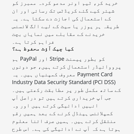
خرید کر، ٹیم اونر مدعو کردہ ممبرز کو
شیئر کیے گئے کریڈٹس تک رسائی اور ان
کے استعمال کی اجازت دے سکتا ہے۔ یہ
طریقہ ہر یوزر یا سیٹ کے لیے الگ لائسنس
خریدنے کے مقابلے میں نمایاں بچت
فراہم کرتا ہے۔
کیا چیک آؤٹ محفوظ ہے؟
ہم PayPal اور Stripe کو بطور پیمنٹ
پرووائیڈر استعمال کرتے ہیں، جو دونوں
معروف کمپنیاں ہیں۔ یہ Payment Card
Industry Data Security Standard (PCI DSS)
کے ساتھ مکمل طور پر مطابقت رکھتی ہیں۔
جب آپ خریداری کرتے ہیں تو دراصل آپ
انہیں ادائیگی کرتے ہیں اور وہ
کمپلائنس ہینڈل کرنے کے بعد ہمیں رقم
منتقل کرتے ہیں۔ ہمیں صرف اتنا معلوم
ہوتا ہے کہ آپ نے ادائیگی کی ہے۔ اس طرح