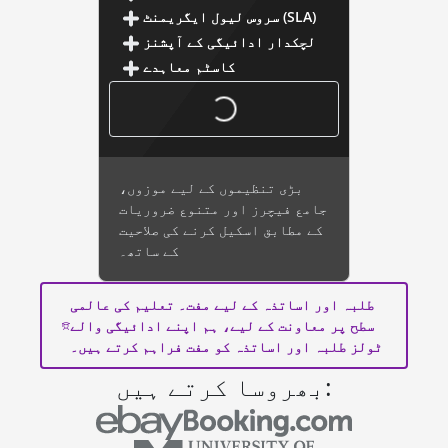
سروس لیول ایگریمنٹ (SLA)
لچکدار ادائیگی کے آپشنز
کاسٹم معاہدے
بڑی تنظیموں کے لیے موزوں،
جامع فیچرز اور متنوع ضروریات
کے مطابق اسکیل کرنے کی صلاحیت
کے ساتھ۔
طلبہ اور اساتذہ کے لیے مفت۔ تعلیم کی عالمی
سطح پر معاونت کے لیے، ہم اپنے ادائیگی والے
ٹولز طلبہ اور اساتذہ کو مفت فراہم کرتے ہیں۔
بھروسا کرتے ہیں: