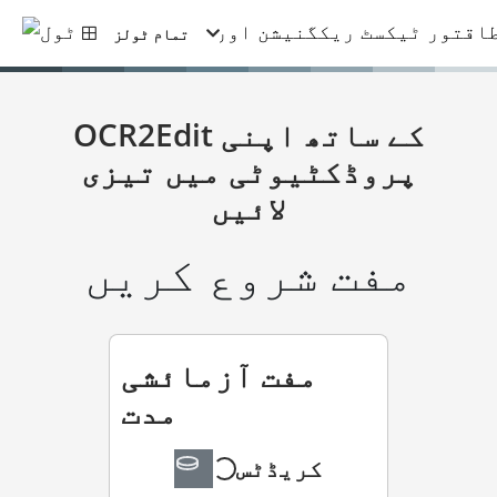
تمام ٹولز
OCR2Edit کے ساتھ اپنی
پروڈکٹیوٹی میں تیزی
لائیں
مفت شروع کریں
مفت آزمائشی
مدت
کریڈٹس