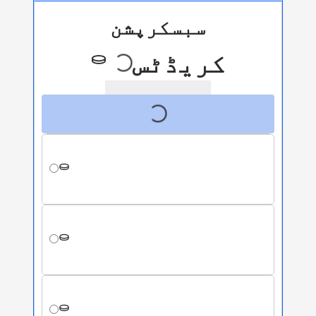
سبسکرپشن
کریڈٹس