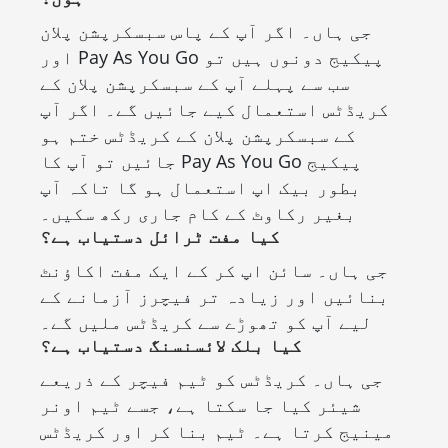
جی ہاں۔ اگر آپ کے پاس سبسکرپشن پلان
اور Pay As You Go پیکیج دونوں ہیں تو
سب سے پہلے آپ کے سبسکرپشن پلان کے
کریڈٹس استعمال کیے جائیں گے۔ اگر آپ
کے سبسکرپشن پلان کے کریڈٹس ختم ہو
جائیں تو آپ کا Pay As You Go پیکیج
بطور بیک اپ استعمال ہو گا تاکہ آپ
بغیر رکاوٹ کے کام جاری رکھ سکیں۔
کیا مفت ٹرائل دستیاب ہے؟
جی ہاں۔ سائن اپ کر کے ایک مفت اکاؤنٹ
بنائیں اور زیادہ تر فیچرز آزمانے کے
لیے آپ کو تھوڑے سے کریڈٹس ملیں گے۔
کیا بلک لائسنسنگ دستیاب ہے؟
جی ہاں۔ کریڈٹس کو ٹیم فیچر کے ذریعے
شیئر کیا جا سکتا ہے، جسے ٹیم اونر
مینیج کرتا ہے۔ ٹیم بنا کر اور کریڈٹس