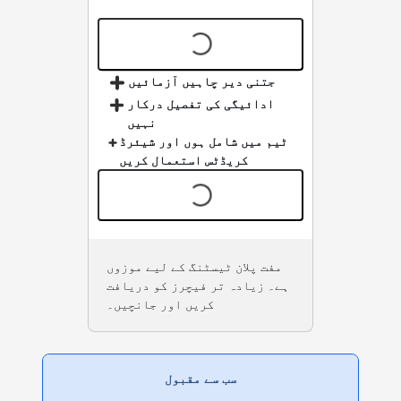
مفت
جتنی دیر چاہیں آزمائیں
ادائیگی کی تفصیل درکار
نہیں
ٹیم میں شامل ہوں اور شیئرڈ
کریڈٹس استعمال کریں
مفت پلان ٹیسٹنگ کے لیے موزوں
ہے۔ زیادہ تر فیچرز کو دریافت
کریں اور جانچیں۔
سب سے مقبول