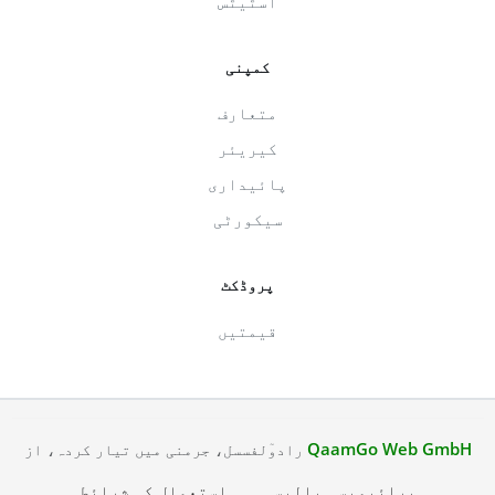
اسٹیٹس
کمپنی
متعارف
کیریئر
پائیداری
سیکورٹی
پروڈکٹ
قیمتیں
QaamGo Web GmbH
رادوٓلفسسل، جرمنی میں تیار کردہ، از
پرائیویسی پالیسی
استعمال کی شرائط