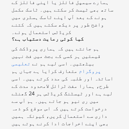
ہمارے سیمپل فائلز یا اپنی فائلز کے
ساتھ بھی ٹیسٹ کر سکتے ہیں۔ ٹاسک مکمل
ہونے کے بعد آپ اپنے ٹاسک ہسٹری میں
واضح طور پر دیکھ سکتے ہیں کہ کتنے
کریڈٹس استعمال ہوئے۔
کیا کوئی رعایت دستیاب ہے؟
ہم جانتے ہیں کہ ہماری پروڈکٹ کی
قیمتیں ہر کسی کے بجٹ میں فٹ نہیں
بیٹھتیں۔ اسی لیے ہم نے
تعلیمی
پروگرام
متعارف کرایا ہے جہاں ہم
اساتذہ اور طلبہ کی مدد کرتے ہیں۔ اسی
طرح، ہمارا مفت ٹرائل لامحدود مدت کے
لیے ہے اور ٹیسٹنگ کریڈٹس ہر 24 گھنٹے
میں ری نیو ہو جاتے ہیں۔ ہم آپ سے
درخواست کرتے ہیں کہ اس موقع کو ذمہ
داری سے استعمال کریں، کیونکہ ہمیں
بھی اپنے اخراجات ادا کرنے ہوتے ہیں