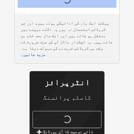
پیکجز ایک بار کی ادائیگی ہوتے ہیں، اور جو
کریڈٹس استعمال نہ ہوں وہ اگلے مہینے میں
منتقل ہو جاتے ہیں اور ایک سال بعد ختم ہو
جاتے ہیں۔ یہ لچکدار ماڈل آپ کو صرف ضرورت کے
وقت ہی کریڈٹس خریدنے کی سہولت دیتا ہے۔
مزید جانیں۔
انٹرپرائز
کاسٹم پرائسنگ
انٹرپرائز
ذاتی نوعیت کا آن بورڈنگ