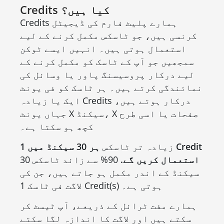
Credits کیا ہیں؟
Credits ہمارے پلیٹ فارم کی ڈیجیٹل
کرنسی ہیں، جو ٹاسکس مکمل کرنے کے لیے
استعمال ہوتی ہیں۔ انہیں ایسے ٹوکن
سمجھیں جو آپ کے ٹاسک کو مکمل کرنے کے
لیے درکار پروسیسنگ پاور یا وسائل کی
نمائندگی کرتے ہیں۔ ہر ٹاسک کو فی یونٹ
ایک یا زیادہ Credits درکار ہوتے ہیں،
جہاں یونٹ X سیکنڈ، X صفحات یا اسی طرح
کچھ ہو سکتا ہے۔
زیادہ تر ٹاسکس
ہر 30 سیکنڈ میں 1 Credit
استعمال کریں گے.
90% سے زائد ٹاسکس 30
سیکنڈ کے اندر مکمل ہو جاتے ہیں، جن کی
لاگت فی ٹاسک 1 Credit(s) ہوتی ہے۔
ہمارے مفت ٹرائل کے ذریعے، آپ ٹیسٹ کر
سکتے ہیں اور لاگت کا اندازہ لگا سکتے