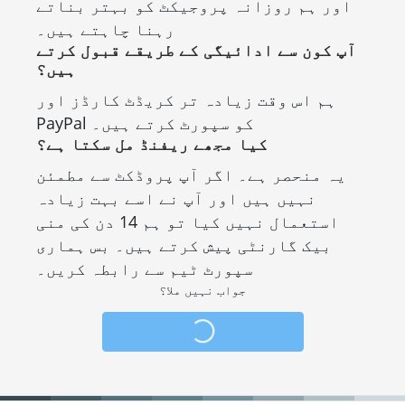
اور ہم روزانہ پروجیکٹ کو بہتر بناتے
رہنا چاہتے ہیں۔
آپ کون سے ادائیگی کے طریقے قبول کرتے
ہیں؟
ہم اس وقت زیادہ تر کریڈٹ کارڈز اور
PayPal کو سپورٹ کرتے ہیں۔
کیا مجھے ریفنڈ مل سکتا ہے؟
یہ منحصر ہے۔ اگر آپ پروڈکٹ سے مطمئن
نہیں ہیں اور آپ نے اسے بہت زیادہ
استعمال نہیں کیا تو ہم 14 دن کی منی
بیک گارنٹی پیش کرتے ہیں۔ بس ہماری
سپورٹ ٹیم سے رابطہ کریں۔
جواب نہیں ملا؟