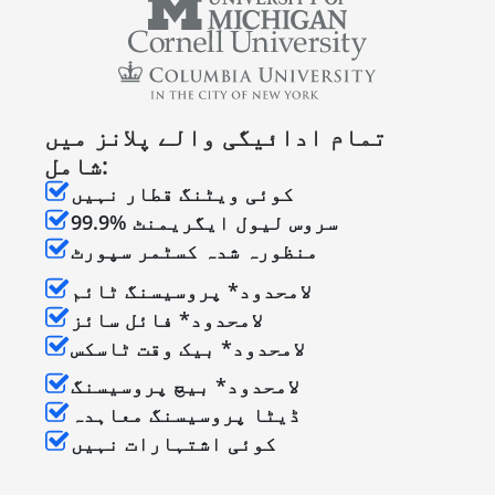
تمام ادائیگی والے پلانز میں
شامل:
کوئی ویٹنگ قطار نہیں
99.9% سروس لیول ایگریمنٹ
منظورہ شدہ کسٹمر سپورٹ
لامحدود* پروسیسنگ ٹائم
لامحدود* فائل سائز
لامحدود* بیک وقت ٹاسکس
لامحدود* بیچ پروسیسنگ
ڈیٹا پروسیسنگ معاہدہ
کوئی اشتہارات نہیں