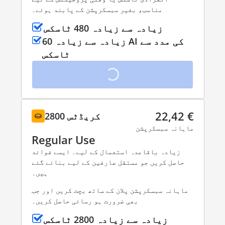
مناسب، بغیر سبسکرپشن کے پابند ہوئے۔
زیادہ سے زیادہ 480 ٹاسکس
زیادہ سے زیادہ 60 AI کی مدد سے
ٹاسکس
22,42 €
2800 کریڈٹس
ماہانہ سبسکرپشن
Regular Use
زیادہ باقاعدہ استعمال کے لیے۔ ایسے فوائد
حاصل کریں جو مستقل صارفین کے لیے بنائے گئے
ہیں۔
ماہانہ سبسکرپشن پلان کے ساتھ بچت کریں اور جب
بھی ضرورت ہو رسائی حاصل کریں۔
زیادہ سے زیادہ 2800 ٹاسکس