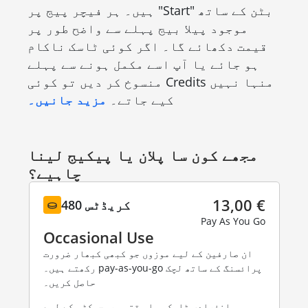
ہیں۔ ہر فیچر پیج پر "Start" بٹن کے ساتھ
موجود پیلا بیج پہلے سے واضح طور پر
قیمت دکھائے گا۔ اگر کوئی ٹاسک ناکام
ہو جائے یا آپ اسے مکمل ہونے سے پہلے
منسوخ کر دیں تو کوئی Credits منہا نہیں
کیے جاتے۔
مزید جانیں۔
مجھے کون سا پلان یا پیکیج لینا
چاہیے؟
13,00 €
480 کریڈٹس
Pay As You Go
Occasional Use
ان صارفین کے لیے موزوں جو کبھی کبھار ضرورت
رکھتے ہیں۔ pay-as-you-go پرائسنگ کے ساتھ لچک
حاصل کریں۔
انفرادی ٹاسکس یا وقتی پروجیکٹس کے لیے