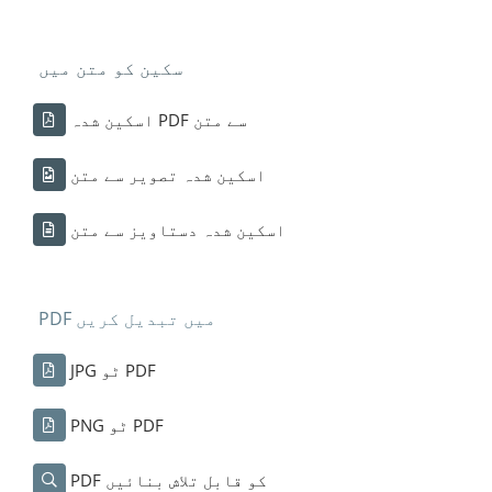
سکین کو متن میں
اسکین شدہ PDF سے متن
اسکین شدہ تصویر سے متن
اسکین شدہ دستاویز سے متن
PDF میں تبدیل کریں
JPG ٹو PDF
PNG ٹو PDF
PDF کو قابل تلاش بنائیں