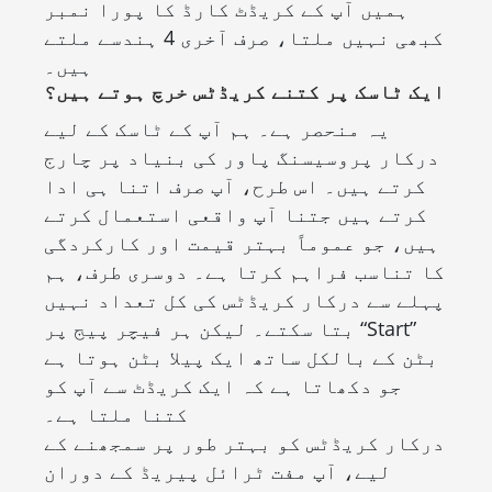
ہمیں آپ کے کریڈٹ کارڈ کا پورا نمبر
کبھی نہیں ملتا، صرف آخری 4 ہندسے ملتے
ہیں۔
ایک ٹاسک پر کتنے کریڈٹس خرچ ہوتے ہیں؟
یہ منحصر ہے۔ ہم آپ کے ٹاسک کے لیے
درکار پروسیسنگ پاور کی بنیاد پر چارج
کرتے ہیں۔ اس طرح، آپ صرف اتنا ہی ادا
کرتے ہیں جتنا آپ واقعی استعمال کرتے
ہیں، جو عموماً بہتر قیمت اور کارکردگی
کا تناسب فراہم کرتا ہے۔ دوسری طرف، ہم
پہلے سے درکار کریڈٹس کی کل تعداد نہیں
بتا سکتے۔ لیکن ہر فیچر پیج پر “Start”
بٹن کے بالکل ساتھ ایک پیلا بٹن ہوتا ہے
جو دکھاتا ہے کہ ایک کریڈٹ سے آپ کو
کتنا ملتا ہے۔
درکار کریڈٹس کو بہتر طور پر سمجھنے کے
لیے، آپ مفت ٹرائل پیریڈ کے دوران