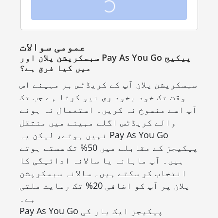
عمومی سوالات
سبسکرپشن پلان اور Pay As You Go پیکیج
میں کیا فرق ہے؟
سبسکرپشن پلان آپ کے کریڈٹس ہر مہینے اس
وقت تک خود بخود ری نیو کرتا ہے جب تک
آپ اسے منسوخ نہ کریں۔ استعمال نہ ہونے
والے کریڈٹس اگلے مہینے میں منتقل
نہیں ہوتے، لیکن یہ Pay As You Go
پیکیجز کے مقابلے میں 50% تک سستے ہوتے
ہیں۔ آپ ماہانہ یا سالانہ ادائیگی کا
انتخاب کر سکتے ہیں۔ سالانہ سبسکرپشن
پلان پر آپ کو اضافی 20% تک رعایت ملتی
ہے۔
Pay As You Go پیکیجز ایک بار کی