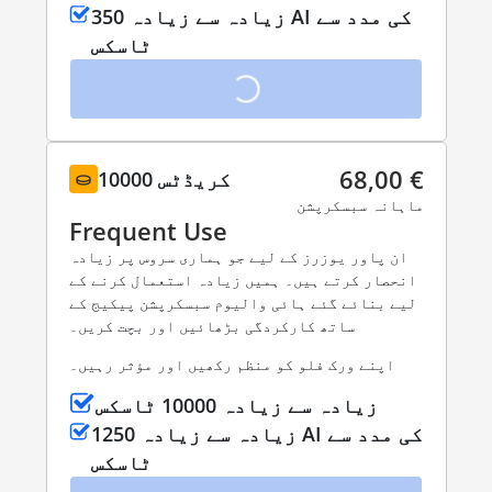
زیادہ سے زیادہ 350 AI کی مدد سے
ٹاسکس
68,00 €
10000 کریڈٹس
ماہانہ سبسکرپشن
Frequent Use
ان پاور یوزرز کے لیے جو ہماری سروس پر زیادہ
انحصار کرتے ہیں۔ ہمیں زیادہ استعمال کرنے کے
لیے بنائے گئے ہائی والیوم سبسکرپشن پیکیج کے
ساتھ کارکردگی بڑھائیں اور بچت کریں۔
اپنے ورک فلو کو منظم رکھیں اور مؤثر رہیں۔
زیادہ سے زیادہ 10000 ٹاسکس
زیادہ سے زیادہ 1250 AI کی مدد سے
ٹاسکس