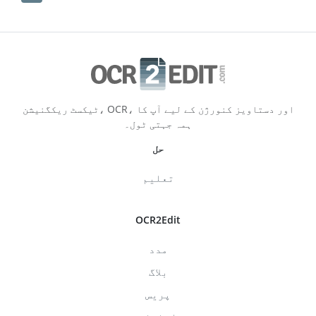
ٹیکسٹ ریکگنیشن، OCR، اور دستاویز کنورژن کے لیے آپ کا
ہمہ جہتی ٹول۔
حل
تعلیم
OCR2Edit
مدد
بلاگ
پریس