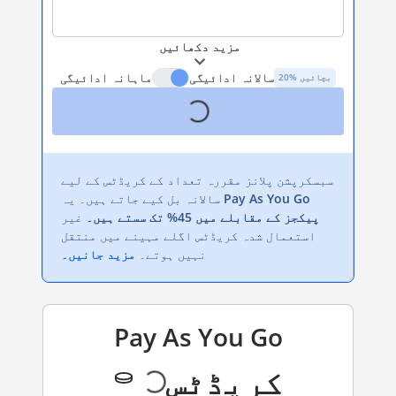
مزید دکھائیں
سالانہ ادائیگی
ماہانہ ادائیگی
20% بچائیں
سبسکرپشن پلانز مقررہ تعداد کے کریڈٹس کے لیے
Pay As You Go
سالانہ بل کیے جاتے ہیں۔ یہ
پیکجز کے مقابلے میں 45% تک سستے ہیں۔
غیر
استعمال شدہ کریڈٹس اگلے مہینے میں منتقل
نہیں ہوتے۔
مزید جانیں۔
Pay As You Go
کریڈٹس