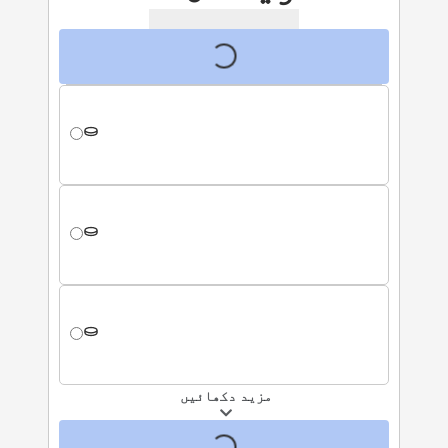
مزید دکھائیں