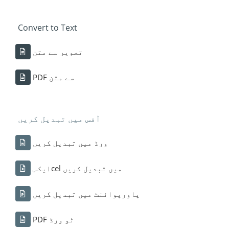
Convert to Text
تصویر سے متن
PDF سے متن
آفس میں تبدیل کریں
ورڈ میں تبدیل کریں
ایکسcel میں تبدیل کریں
پاورپوائنٹ میں تبدیل کریں
PDF ٹو ورڈ