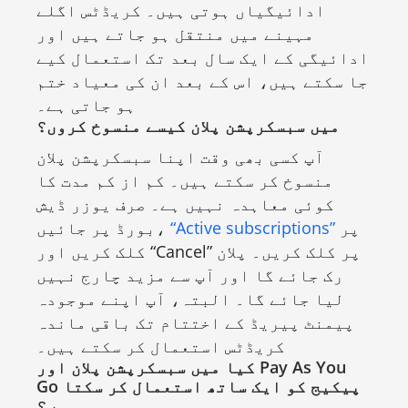
ادائیگیاں ہوتی ہیں۔ کریڈٹس اگلے
مہینے میں منتقل ہو جاتے ہیں اور
ادائیگی کے ایک سال بعد تک استعمال کیے
جا سکتے ہیں، اس کے بعد ان کی معیاد ختم
ہو جاتی ہے۔
میں سبسکرپشن پلان کیسے منسوخ کروں؟
آپ کسی بھی وقت اپنا سبسکرپشن پلان
منسوخ کر سکتے ہیں۔ کم از کم مدت کا
کوئی معاہدہ نہیں ہے۔ صرف یوزر ڈیش
پر
“Active subscriptions”
بورڈ پر جائیں،
کلک کریں اور “Cancel” پر کلک کریں۔ پلان
رک جائے گا اور آپ سے مزید چارج نہیں
لیا جائے گا۔ البتہ، آپ اپنے موجودہ
پیمنٹ پیریڈ کے اختتام تک باقی ماندہ
کریڈٹس استعمال کر سکتے ہیں۔
کیا میں سبسکرپشن پلان اور Pay As You
Go پیکیج کو ایک ساتھ استعمال کر سکتا
ہوں؟