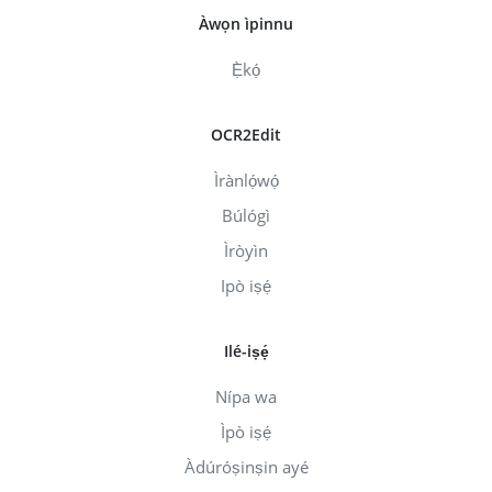
Àwọn ìpinnu
Ẹ̀kọ́
OCR2Edit
Ìrànlọ́wọ́
Búlógì
Ìròyìn
Ipò iṣẹ́
Ilé-iṣẹ́
Nípa wa
Ìpò iṣẹ́
Àdúróṣinṣin ayé