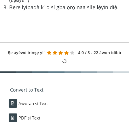
Bẹrẹ iyípadà ki o si gba ọrọ naa silẹ lẹ́yìn díẹ̀.
Ṣe àyèwò irinṣẹ yìí
4.0
/ 5 - 22 àwọn ìdìbò
Convert to Text
Aworan si Text
PDF si Text