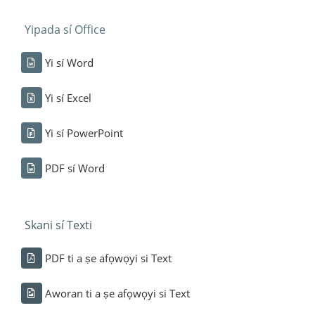
Yipada sí Office
Yi sí Word
Yi sí Excel
Yi sí PowerPoint
PDF sí Word
Skani sí Texti
PDF ti a ṣe afọwọyi si Text
Aworan ti a ṣe afọwọyi si Text