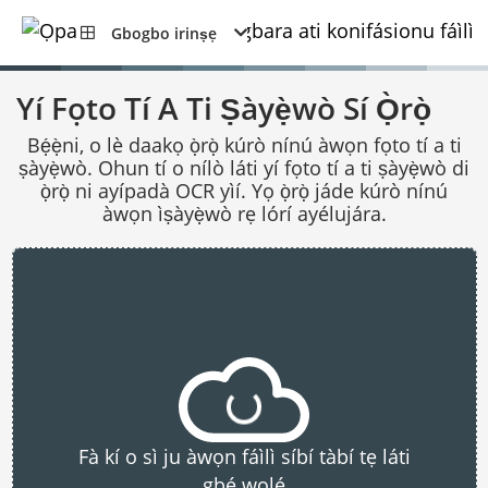
Gbogbo irinṣẹ
Yí Fọto Tí A Ti Ṣàyẹ̀wò Sí Ọ̀rọ̀
Bẹ́ẹ̀ni, o lè daakọ ọ̀rọ̀ kúrò nínú àwọn fọto tí a ti
ṣàyẹ̀wò. Ohun tí o nílò láti yí fọto tí a ti ṣàyẹ̀wò di
ọ̀rọ̀ ni ayípadà OCR yìí. Yọ ọ̀rọ̀ jáde kúrò nínú
àwọn ìṣàyẹ̀wò rẹ lórí ayélujára.
Fà kí o sì ju àwọn fáìlì síbí tàbí tẹ láti
gbé wọlé