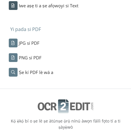
Iwe aṣẹ ti a ṣe afọwọyi si Text
Yi pada si PDF
JPG sí PDF
PNG sí PDF
Ṣe kí PDF lè wá a
Kọ́ ẹ̀kọ́ bí o ṣe lè ṣe àtúnṣe ọ̀rọ̀ nínú àwọn fáìlì fọto tí a ti
ṣàyẹ̀wò