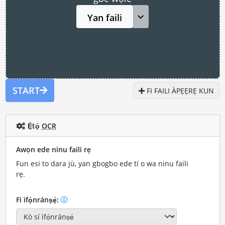
Yan faili
START
FI FAILI ÀPẸẸRẸ KUN
Ẹ̀tọ́
OCR
Awọn ede ninu faili rẹ
Fun esi to dara jù, yan gbogbo ede tí o wa ninu faili
rẹ.
Fi ìfọ́nránṣẹ́: