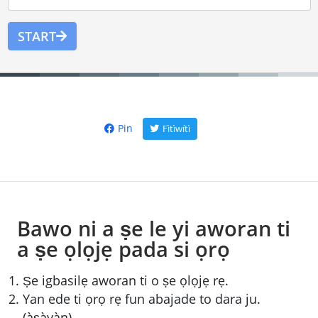
START
Pin
Fìtìwítì
Bawo ni a ṣe le yi aworan ti
a ṣe ọlọjẹ pada si ọrọ
Ṣe igbasilẹ aworan ti o ṣe ọlọjẹ rẹ.
Yan ede ti ọrọ rẹ fun abajade to dara ju.
(àṣàyàn)