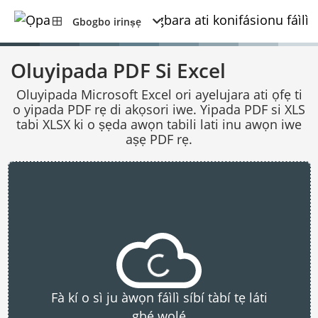
Gbogbo irinṣẹ
Oluyipada PDF Si Excel
Oluyipada Microsoft Excel ori ayelujara ati ọfẹ ti
o yipada PDF rẹ di akọsori iwe. Yipada PDF si XLS
tabi XLSX ki o ṣẹda awọn tabili lati inu awọn iwe
aṣẹ PDF rẹ.
Fà kí o sì ju àwọn fáìlì síbí tàbí tẹ láti
gbé wọlé