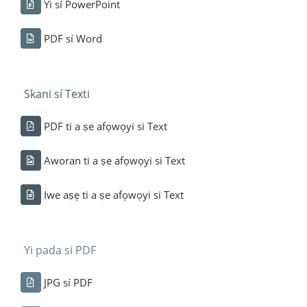
Yi sí PowerPoint
PDF sí Word
Skani sí Texti
PDF ti a ṣe afọwọyi si Text
Aworan ti a ṣe afọwọyi si Text
Iwe aṣẹ ti a ṣe afọwọyi si Text
Yi pada si PDF
JPG sí PDF