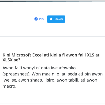
Pin
Fìtìwítì
Kini Microsoft Excel ati kini a fi awọn faili XLS ati
XLSX ṣe?
Awọn faili wọnyi ni data iwe afọwọkọ
(spreadsheet). Wọn maa n lo lati ṣẹda ati pín awọn
iwe iṣẹ, awọn shaatu, iṣiro, awọn tabili, ati awọn
macro.