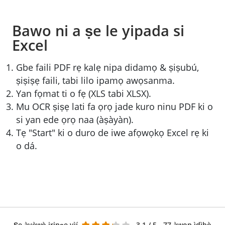
Bawo ni a ṣe le yipada si
Excel
Gbe faili PDF rẹ kalẹ nipa didamọ & ṣiṣubú,
ṣiṣiṣẹ faili, tabi lilo ipamọ awọsanma.
Yan fọmat ti o fẹ (XLS tabi XLSX).
Mu OCR ṣiṣẹ lati fa ọrọ jade kuro ninu PDF ki o
si yan ede ọrọ naa (àṣàyàn).
Tẹ "Start" ki o duro de iwe afọwọkọ Excel rẹ ki
o dá.
Ṣe àyèwò irinṣẹ yìí
3.1
/ 5 - 77 àwọn ìdìbò