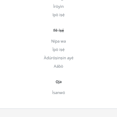
Ìròyìn
Ipò iṣẹ́
Ilé-iṣẹ́
Nípa wa
Ìpò iṣẹ́
Àdúróṣinṣin ayé
Aàbò
Ọja
Ìsanwó