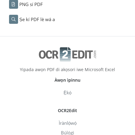
PNG sí PDF
Ṣe kí PDF lè wá a
Yipada awọn PDF di akọsori iwe Microsoft Excel
Àwọn ìpinnu
Ẹ̀kọ́
OCR2Edit
Ìrànlọ́wọ́
Búlógì