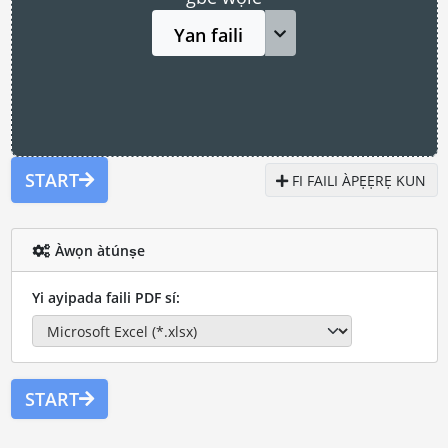
Yan faili
START
FI FAILI ÀPẸẸRẸ KUN
Àwọn àtúnṣe
Yi ayipada faili PDF sí:
START