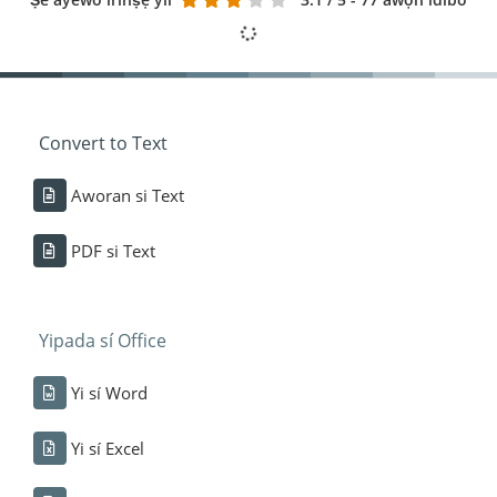
Convert to Text
Aworan si Text
PDF si Text
Yipada sí Office
Yi sí Word
Yi sí Excel