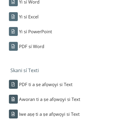
Yi sí Word
Yi sí Excel
Yi sí PowerPoint
PDF sí Word
Skani sí Texti
PDF ti a ṣe afọwọyi si Text
Aworan ti a ṣe afọwọyi si Text
Iwe aṣẹ ti a ṣe afọwọyi si Text