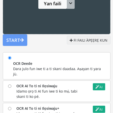
Yan faili
START
FI FAILI ÀPẸẸRẸ KUN
OCR Deede
Dara julo fun iwe ti a ti skani daadaa. Aṣayan ti yara
jù.
OCR AI To ti ni Ilọsiwaju
AI
Idamo ọrọ ti AI fun iwe ti ko mọ́, tabi
skani ti ko pé.
OCR AI To ti ni Ilọsiwaju+
AI