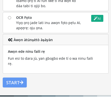
Idamo ọrọ ti AI fun iwe ti ina wọn ko
dáa tabi ti ojiji bo.
OCR Fọto
AI
Yiyọ ọrọ jade lati inu awọn fọto pẹlu AI,
apẹẹrẹ: oju ọna.
Àwọn àtúnṣètò àṣàyàn
Awọn ede ninu faili rẹ
Fun esi to dara jù, yan gbogbo ede tí o wa ninu faili
rẹ.
START