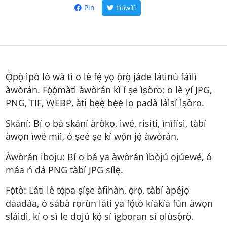
Pin
Fìtìwítì
Ọ̀pọ̀ ìpò ló wà tí o lè fẹ́ yọ ọ̀rọ̀ jáde látinú fáìlì
àwòrán. Fọ́ọ́màtì àwòrán kì í ṣe ìṣòro; o lè yí JPG,
PNG, TIF, WEBP, àti bẹ́ẹ̀ bẹ́ẹ̀ lọ padà láìsí ìṣòro.
Skání: Bí o bá skání àròkọ, ìwé, risiti, ìnìfísì, tàbí
àwọn ìwé míì, ó ṣeé ṣe kí wọ́n jẹ́ àwòrán.
Àwòrán iboju: Bí o bá ya àwòrán ìbòjú ojúewé, ó
máa ń dá PNG tàbí JPG sílẹ̀.
Fọ́tò: Láti lè tọ́pa ṣíṣe àfihàn, ọ̀rọ̀, tàbí àpéjọ
dáadáa, ó sábà rọrùn láti ya fọ́tò kíákíá fún àwọn
sláìdì, kí o sì le dojú kọ́ sí ìgbọran sí olùsọ̀rọ̀.