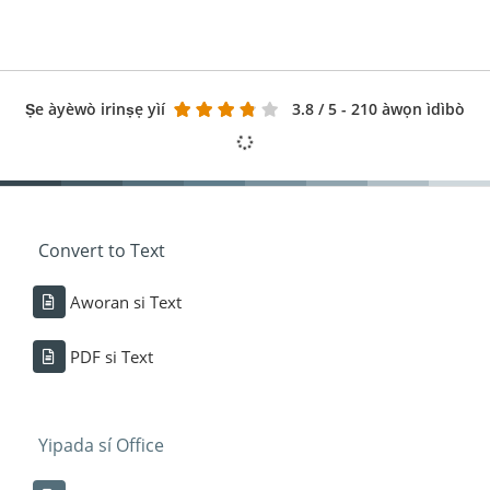
Ṣe àyèwò irinṣẹ yìí
3.8
/ 5 - 210 àwọn ìdìbò
Convert to Text
Aworan si Text
PDF si Text
Yipada sí Office