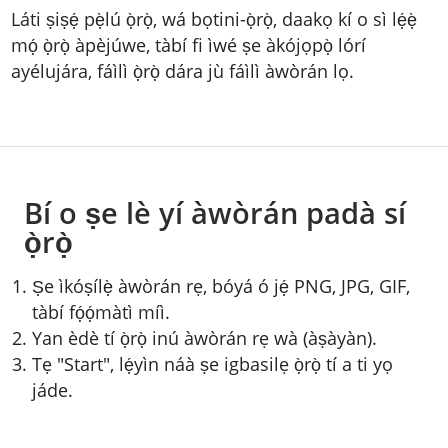
Láti ṣiṣẹ́ pẹ̀lú ọ̀rọ̀, wá bọtini-ọ̀rọ̀, daakọ kí o sì lẹ́ẹ̀
mọ́ ọ̀rọ̀ àpèjúwe, tàbí fi ìwé ṣe àkójọpọ̀ lórí
ayélujára, fáìlì ọ̀rọ̀ dára jù fáìlì àwòrán lọ.
Bí o ṣe lè yí àwòrán padà sí
ọ̀rọ̀
Ṣe ìkóṣílẹ̀ àwòrán rẹ, bóyá ó jẹ́ PNG, JPG, GIF,
tàbí fọ́ọ́màtì míì.
Yan èdè tí ọ̀rọ̀ inú àwòrán rẹ wà (àṣàyàn).
Tẹ "Start", lẹ́yìn náà ṣe igbasilẹ ọ̀rọ̀ tí a ti yọ
jáde.