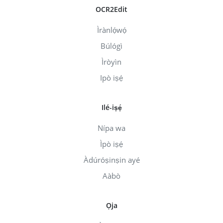
OCR2Edit
Ìrànlọ́wọ́
Búlógì
Ìròyìn
Ipò iṣẹ́
Ilé-iṣẹ́
Nípa wa
Ìpò iṣẹ́
Àdúróṣinṣin ayé
Aàbò
Ọja