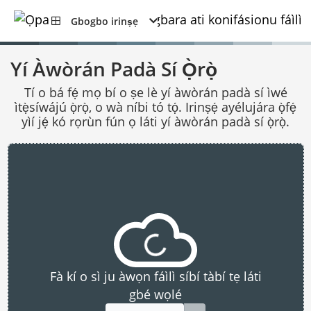
Gbogbo irinṣẹ
Yí Àwòrán Padà Sí Ọ̀rọ̀
Tí o bá fẹ́ mọ bí o ṣe lè yí àwòrán padà sí ìwé
ìtẹ̀síwájú ọ̀rọ̀, o wà níbi tó tọ́. Irinṣẹ́ ayélujára ọ̀fẹ́
yìí jẹ́ kó rọrùn fún ọ láti yí àwòrán padà sí ọ̀rọ̀.
Fà kí o sì ju àwọn fáìlì síbí tàbí tẹ láti
gbé wọlé