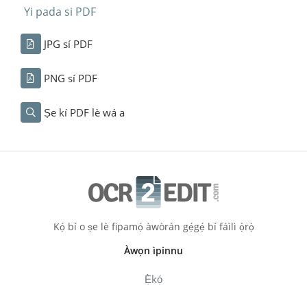
Yi pada si PDF
JPG sí PDF
PNG sí PDF
Ṣe kí PDF lè wá a
Kọ́ bí o ṣe lè fipamọ́ àwòrán gẹ́gẹ́ bí fáìlì ọ̀rọ̀
Àwọn ìpinnu
Ẹ̀kọ́