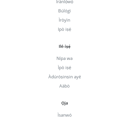
Ìrànlọ́wọ́
Búlógì
Ìròyìn
Ipò iṣẹ́
Ilé-iṣẹ́
Nípa wa
Ìpò iṣẹ́
Àdúróṣinṣin ayé
Aàbò
Ọja
Ìsanwó