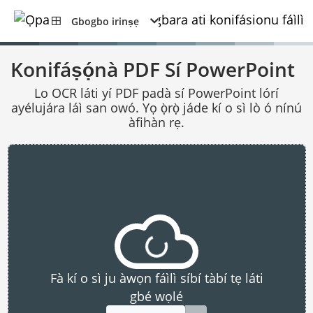
Gbogbo irinṣẹ
Konifáṣọ́nà PDF Sí PowerPoint
Lo OCR láti yí PDF padà sí PowerPoint lórí
ayélujára láì san owó. Yọ ọ̀rọ̀ jáde kí o sì lò ó nínú
àfihàn rẹ.
Fà kí o sì ju àwọn fáìlì síbí tàbí tẹ láti
gbé wọlé