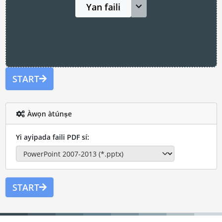
Yan faili
START
Àwọn àtúnṣe
Yi ayipada faili PDF sí:
START