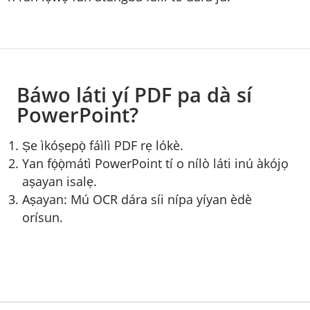
Báwo láti yí PDF pa dà sí
PowerPoint?
Ṣe ìkóṣepọ̀ fáìlì PDF rẹ lókè.
Yan fọ́ọ̀mátì PowerPoint tí o nílò láti inú àkójọ
aṣayan isalẹ.
Aṣayan: Mú OCR dára síi nípa yíyan èdè
orísun.