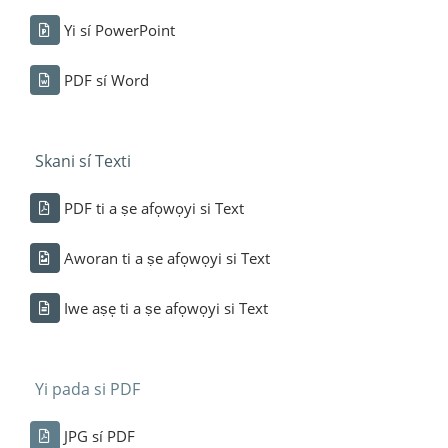
Yi sí PowerPoint
PDF sí Word
Skani sí Texti
PDF ti a ṣe afọwọyi si Text
Aworan ti a ṣe afọwọyi si Text
Iwe aṣẹ ti a ṣe afọwọyi si Text
Yi pada si PDF
JPG sí PDF