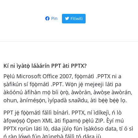
Pin
Fìtìwítì
Kí ni ìyàtọ̀ láàárín PPT àti PPTX?
Pẹ̀lú Microsoft Office 2007, fọ́ọ̀mátì .PPTX ni a
ṣàfikún sí fọ́ọ̀mátì .PPT. Wọ́n jẹ́ mejeeji láti pa
àkóónú àfihàn mọ́ bíi ọ̀rọ̀, àwòrán, àwòṣe àwòrán,
ohun, àníméṣọ́n, ìyípadà sлайdu, àti bẹ́ẹ̀ bẹ́ẹ̀ lọ.
PPT jẹ́ fọ́ọ̀mátì fáìlì bínárì. PPTX, ní ìdíkejì, ń lò
àfọwọ́ṣọ́ Open XML àti fipamọ́ pẹ̀lú ZIP. Èyí mú
PPTX rọrùn láti lò, dáa jùlọ fún ìṣàkóso data, tí ó sì
ń ràn lọ́́wọ́ fún àtúngbà fáìlì tó dára jù.