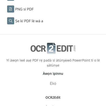
PNG sí PDF
Ṣe kí PDF lè wá a
Yí àwọn ìwé aṣẹ PDF rẹ padà sí àtúnyẹ̀wò PowerPoint tí o lè
ṣàtúnṣe
Àwọn ìpinnu
Ẹ̀kọ́
OCR2Edit