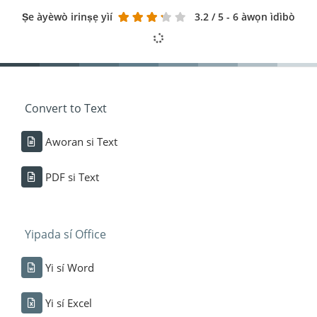
Ṣe àyèwò irinṣẹ yìí
3.2
/ 5 - 6 àwọn ìdìbò
Convert to Text
Aworan si Text
PDF si Text
Yipada sí Office
Yi sí Word
Yi sí Excel