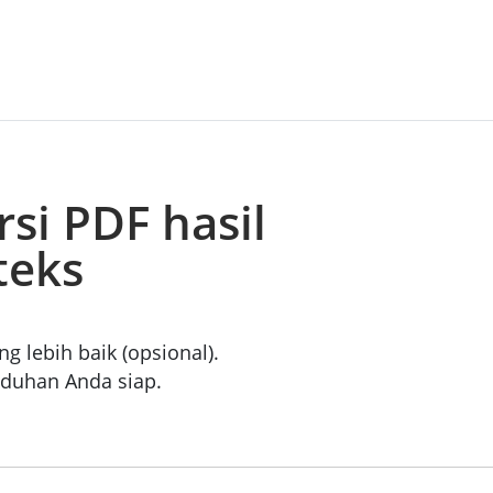
si PDF hasil
teks
g lebih baik (opsional).
nduhan Anda siap.