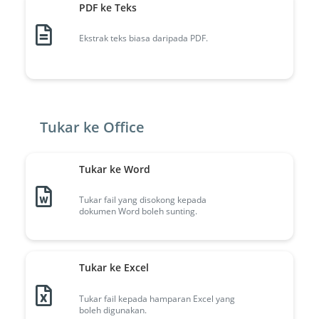
PDF ke Teks
Ekstrak teks biasa daripada PDF.
Tukar ke Office
Tukar ke Word
Tukar fail yang disokong kepada
dokumen Word boleh sunting.
Tukar ke Excel
Tukar fail kepada hamparan Excel yang
boleh digunakan.