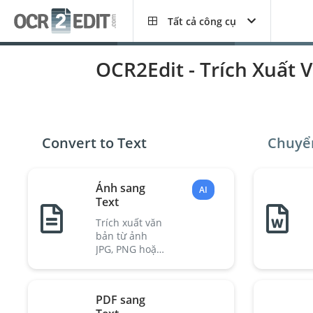
Tất cả công cụ
OCR2Edit - Trích Xuất
Convert to Text
Chuyển
Ảnh sang
AI
Text
Trích xuất văn
bản từ ảnh
JPG, PNG hoặc
GIF.
PDF sang