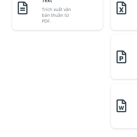
Text
Trích xuất văn
bản thuần từ
PDF.