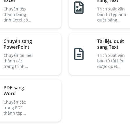
Excel
sang Text
Chuyển tệp
Trích xuất văn
thành bảng
bản từ tệp ảnh
tính Excel có
quét bằng
thể sử dụng.
OCR.
Chuyển sang
Tài liệu quét
PowerPoint
sang Text
Chuyển tài liệu
Trích xuất văn
thành các
bản từ tài liệu
trang trình
được quét
chiếu
hoặc chụp.
PowerPoint.
PDF sang
Word
Chuyển các
trang PDF
thành tệp
Word có thể
chỉnh sửa.