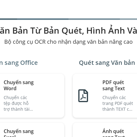
 Văn Bản Từ Bản Quét, Hình Ảnh V
Bộ công cụ OCR cho nhận dạng văn bản nâng cao
 sang Office
Quét sang Văn bản
Chuyển sang
PDF quét
Word
sang Text
Chuyển các
Chuyển các
tệp được hỗ
trang PDF quét
trợ thành tài
thành TEXT có
liệu Word có
thể chỉnh sửa.
thể chỉnh sửa.
Chuyển sang
Ảnh quét