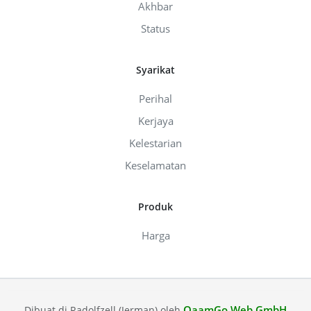
Akhbar
Status
Syarikat
Perihal
Kerjaya
Kelestarian
Keselamatan
Produk
Harga
QaamGo Web GmbH
Dibuat di Radolfzell (Jerman) oleh