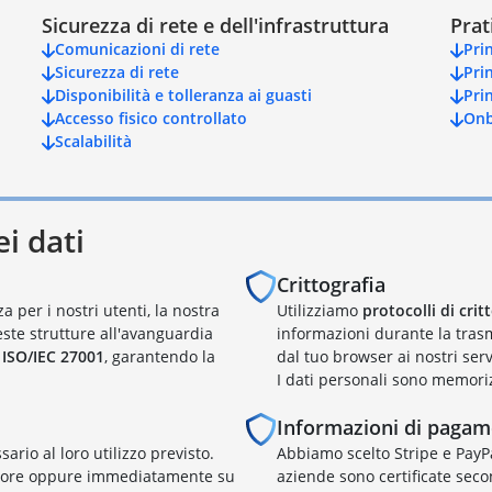
Sicurezza di rete e dell'infrastruttura
Prat
Comunicazioni di rete
Pri
Sicurezza di rete
Pri
Disponibilità e tolleranza ai guasti
Pri
Accesso fisico controllato
Onb
Scalabilità
i dati
Crittografia
a per i nostri utenti, la nostra
Utilizziamo
protocolli di crit
este strutture all'avanguardia
informazioni durante la trasm
e
ISO/IEC 27001
, garantendo la
dal tuo browser ai nostri serv
I dati personali sono memoriz
Informazioni di paga
ario al loro utilizzo previsto.
Abbiamo scelto Stripe e PayP
4 ore oppure immediatamente su
aziende sono certificate sec