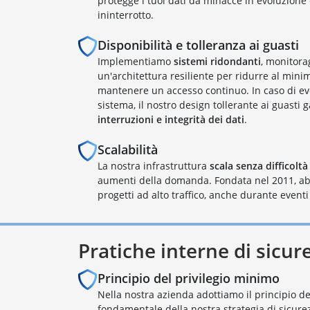
protegge i tuoi dati da minacce in evoluzione
ininterrotto.
Disponibilità e tolleranza ai guasti
Implementiamo
sistemi ridondanti
, monitora
un'architettura resiliente per ridurre al minim
mantenere un accesso continuo. In caso di eve
sistema, il nostro design tollerante ai guasti 
interruzioni e integrità dei dati
.
Scalabilità
La nostra infrastruttura
scala senza difficoltà
aumenti della domanda. Fondata nel 2011, ab
progetti ad alto traffico, anche durante eventi
Pratiche interne di sicur
Principio del privilegio minimo
Nella nostra azienda adottiamo il principio d
fondamentale della nostra strategia di sicure