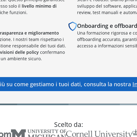
sso solo il
livello minimo di
sviluppo del software, appli
iche funzioni.
review, test manuali e automa
Onboarding e offboard
 trasparenza e miglioramento
Una formazione rigorosa e con
azione. I nostri team rispettano i
offboarding accurato, garan
tione responsabile dei tuoi dati.
accesso a informazioni sensib
isioni delle policy
confermano
 un ambiente sicuro.
iù su come gestiamo i tuoi dati, consulta la nostra
I
Scelto da: