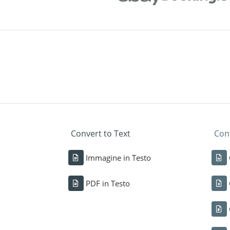
Convert to Text
Conv
Immagine in Testo
PDF in Testo