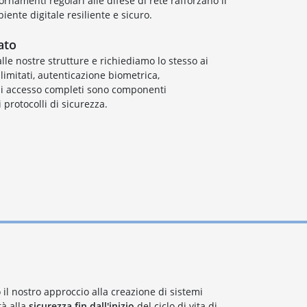
rnamenti regolari alle difese di rete rafforzano il
nte digitale resiliente e sicuro.
ato
alle nostre strutture e richiediamo lo stesso ai
limitati, autenticazione biometrica,
 di accesso completi sono componenti
 protocolli di sicurezza.
 il nostro approccio alla creazione di sistemi
tà alla
sicurezza fin dall'inizio
del ciclo di vita di