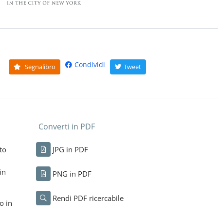
Condividi
Segnalibro
Tweet
Converti in PDF
to
JPG in PDF
in
PNG in PDF
Rendi PDF ricercabile
o in