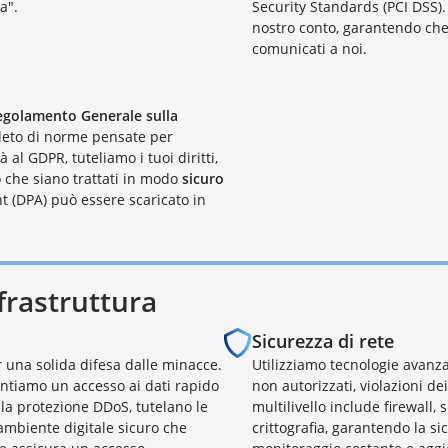
a".
Security Standards (PCI DSS)
nostro conto, garantendo che
comunicati a noi.
egolamento Generale sulla
leto di norme pensate per
 al GDPR, tuteliamo i tuoi diritti,
o che siano trattati in modo
sicuro
 (DPA) può essere scaricato in
nfrastruttura
Sicurezza di rete
r una solida difesa dalle minacce.
Utilizziamo tecnologie avanza
ntiamo un accesso ai dati rapido
non autorizzati, violazioni de
a la protezione DDoS, tutelano le
multilivello include firewall, 
mbiente digitale sicuro che
crittografia, garantendo la si