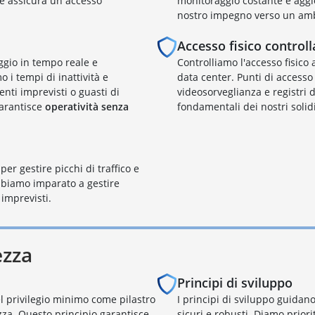
 e assicura un accesso
monitoraggio costante e aggio
nostro impegno verso un ambie
Accesso fisico controll
ggio in tempo reale e
Controlliamo l'accesso fisico 
o i tempi di inattività e
data center. Punti di accesso 
nti imprevisti o guasti di
videosorveglianza e registri
garantisce
operatività senza
fondamentali dei nostri solidi
per gestire picchi di traffico e
biamo imparato a gestire
 imprevisti.
ezza
Principi di sviluppo
el privilegio minimo come pilastro
I principi di sviluppo guidano
zza. Questo principio garantisce
sicuri e robusti. Diamo priori