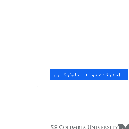
اسٹوڈنٹ فوائد حاصل کریں