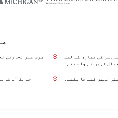
مف
روسز کی تیاری کے لیے
صرف غیر تجارتی تع
مال نہیں کی جا سکتی۔
ئر نہیں کیے جا سکتے۔
جب تک آپ طالب