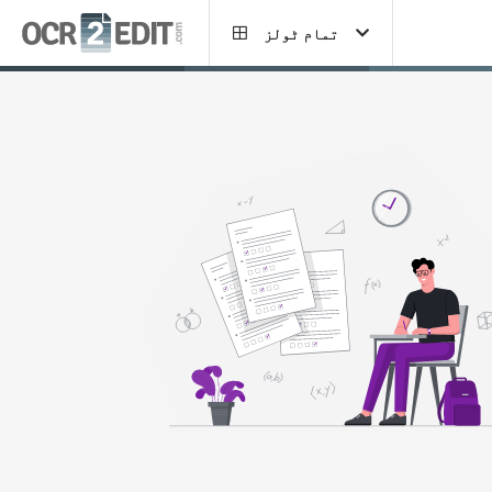
تمام ٹولز