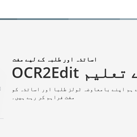
اساتذہ اور طلبہ کے لیے مفت
برائے تعلیم
 ہم اپنے بامعاوضہ ٹولز طلبا اور اساتذہ کو
مفت فراہم کر رہے ہیں۔