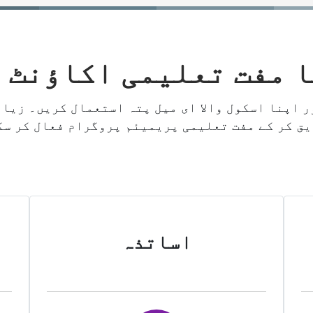
 مفت تعلیمی اکاؤنٹ 
یق کر کے مفت تعلیمی پریمیئم پروگرام فعال کر سک
اساتذہ