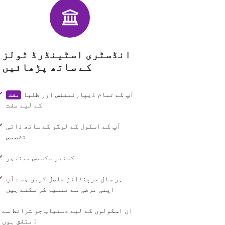
انڈسٹری اسٹینڈرڈ ٹولز
کے ساتھ پڑھائیں
آپ کے تمام ڈیپارٹمنٹس اور طلبا
مفت
کے لیے مفت
آپ کے اسکول کے لوگو کے ساتھ ذاتی
تخصیص
کسٹمر سکسیس مینیجر
ہر سال مرچنڈائز حاصل کریں جسے آپ
اپنی مرضی سے تقسیم کر سکتے ہیں
ان اسکولوں کے لیے دستیاب جو شرائط سے
متفق ہوں :