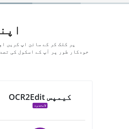
اپنا
خودکار طور پر آپ کے اسکول کی تصد
OCR2Edit کیمپس
لامحدود