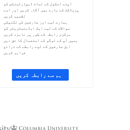
اپنے اسکول کے تمام ڈیپارٹمنٹس کو
پروڈکٹ کے بارے میں آگاہ کریں اور اسے
تقسیم کریں
ہمارے لیے اور صارفین کی تکنیکی
سوالات کے لیے ایک ایڈمنسٹریٹر کو
مرکزی رابطہ کے طور پر نامزد کریں
ہمیں آپ کے لوگو کے استعمال کا حق دیں
اہل صارفین کے لیے رابطے کے ذرائع
فراہم کریں
ہم سے رابطہ کریں