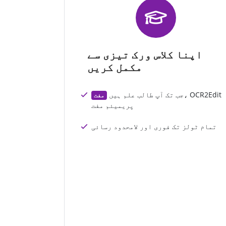
اپنا کلاس ورک تیزی سے
مکمل کریں
جب تک آپ طالب علم ہیں، OCR2Edit
مفت
پریمیئم مفت
تمام ٹولز تک فوری اور لامحدود رسائی