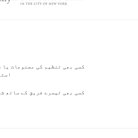
کسی بھی تنظیم کی مصنوعات یا س
استع
کسی بھی تیسرے فریق کے ساتھ شی