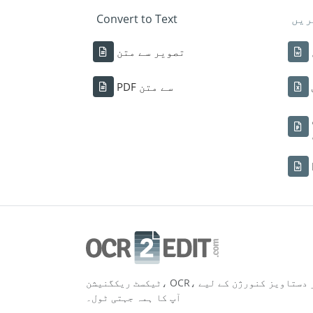
ریں
Convert to Text
تصویر سے متن
PDF سے متن
ٹیکسٹ ریکگنیشن، OCR، اور دستاویز کنورژن کے لیے
آپ کا ہمہ جہتی ٹول۔