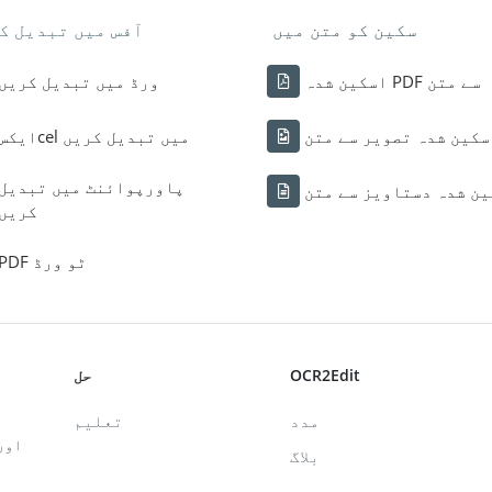
سکین کو متن میں
آفس میں تبدیل ک
اسکین شدہ PDF سے متن
ورڈ میں تبدیل کریں
سکین شدہ تصویر سے متن
ایکسcel میں تبدیل کریں
پاورپوائنٹ میں تبدیل
ن شدہ دستاویز سے متن
کریں
PDF ٹو ورڈ
OCR2Edit
حل
مدد
تعلیم
بلاگ
پریس