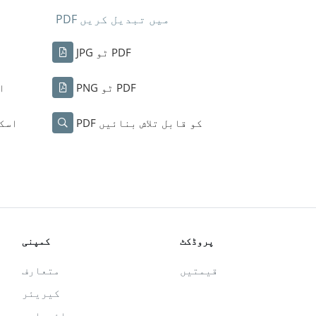
PDF میں تبدیل کریں
JPG ٹو PDF
PNG ٹو PDF
ا
PDF کو قابل تلاش بنائیں
اسکی
پروڈکٹ
کمپنی
قیمتیں
متعارف
کیریئر
پائیداری