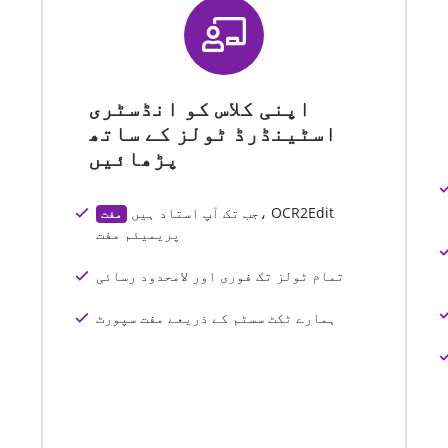
اپنی کلاس کو انڈسٹری
اسٹینڈرڈ ٹولز کے ساتھ
پڑھائیں
جب تک آپ استاد ہیں، OCR2Edit
مفت
پریمیئم مفت
تمام ٹولز تک فوری اور لامحدود رسائی
ہمارے ٹکٹ سسٹم کے ذریعے مفت سپورٹ