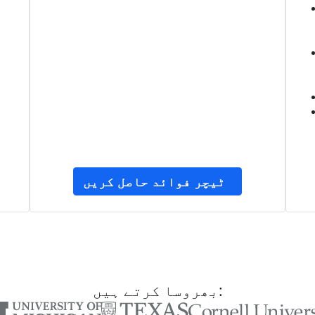
ٹیچر فوائد حاصل کریں
بھروسا کرتے ہیں: