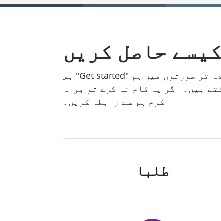
کیسے حاصل کریں
بس "Get started" پر کلک کر کے سائن اپ کریں اور اپنا اسکول والا ای میل پتہ استعمال کریں۔ زیادہ تر صورتوں میں ہم
تے ہیں۔ اگر یہ کام نہ کرے تو براہ
کرم ہم سے رابطہ کریں۔
طلبا