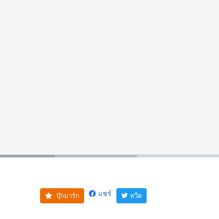
แชร์
บุ๊กมาร์ก
ทวีต