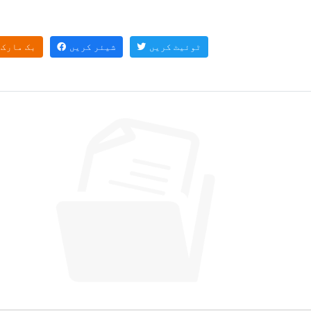
ٹوئیٹ کریں
شیئر کریں
بک مارک