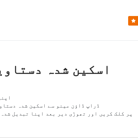
اسکین شدہ دستاوی
اپنی
ڈراپ ڈاؤن مینو سے اسکین شدہ دستاوی
"Start" پر کلک کریں اور تھوڑی دیر بعد اپنا تبدیل ش