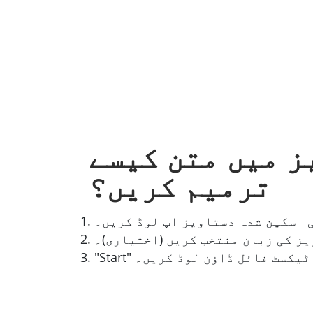
ز میں متن کیسے
ترمیم کریں؟
 اسکین شدہ دستاویز اپ لوڈ کریں۔
ز کی زبان منتخب کریں (اختیاری)۔
دہ ٹیکسٹ فائل ڈاؤن لوڈ کریں۔