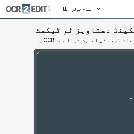
تمام ٹولز
کینڈ دستاویز ٹو ٹیکسٹ
 ایڈٹ کرنے کی اجازت دیتا ہے۔
ں