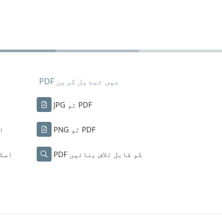
PDF میں تبدیل کریں
JPG ٹو PDF
PNG ٹو PDF
ا
PDF کو قابل تلاش بنائیں
اسکی