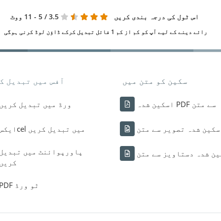
اس ٹول کی درجہ بندی کریں
3.5
/ 5 - 11 ووٹ
رائے دینے کے لیے آپ کو کم از کم 1 فائل تبدیل کرکے ڈاؤن لوڈ کرنی ہوگی
سکین کو متن میں
آفس میں تبدیل ک
اسکین شدہ PDF سے متن
ورڈ میں تبدیل کریں
سکین شدہ تصویر سے متن
ایکسcel میں تبدیل کریں
پاورپوائنٹ میں تبدیل
ن شدہ دستاویز سے متن
کریں
PDF ٹو ورڈ