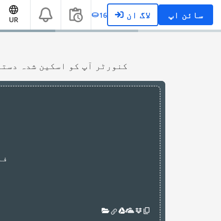
سائن اپ
لاگ ان
16
UR
یہ OCR کنورٹر آپ کو اسکین شدہ
فا