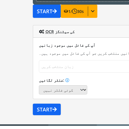
START
1
/
30
s
کی سیٹنگز
OCR
آپ کی فائل میں موجود زبانیں
نیں منتخب کریں جو آپ کی فائل میں موجود ہیں۔
زبان منتخب کریں
فلٹر لگائیں:
START