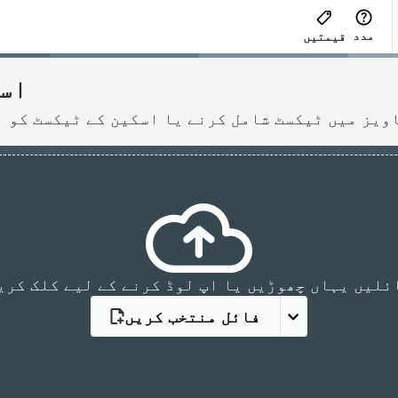
مدد
قیمتیں
اس
 دستاویز میں ٹیکسٹ شامل کرنے یا اسکین کے ٹیکسٹ کو
ئلیں یہاں چھوڑیں یا اپ لوڈ کرنے کے لیے کلک کری
فائل منتخب کریں