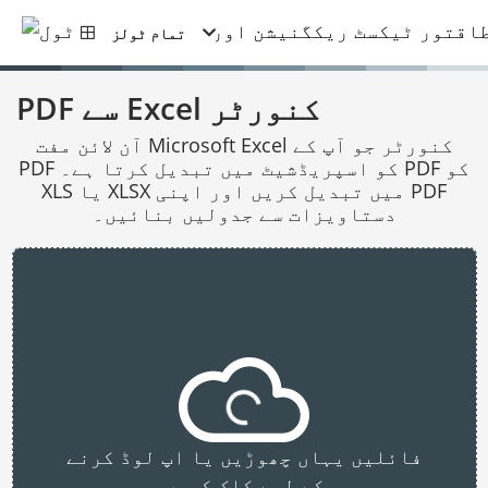
تمام ٹولز
PDF سے Excel کنورٹر
آن لائن مفت Microsoft Excel کنورٹر جو آپ کے
PDF کو اسپریڈشیٹ میں تبدیل کرتا ہے۔ PDF کو
XLS یا XLSX میں تبدیل کریں اور اپنی PDF
دستاویزات سے جدولیں بنائیں۔
فائلیں یہاں چھوڑیں یا اپ لوڈ کرنے
کے لیے کلک کریں