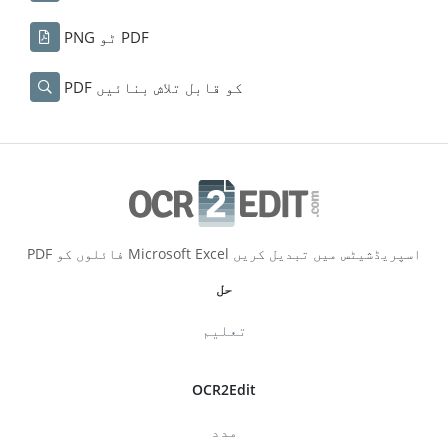
PNG ٹو PDF
PDF کو قابل تلاش بنائیں
PDF فائلوں کو Microsoft Excel اسپریڈشیٹس میں تبدیل کریں
حل
تعلیم
OCR2Edit
مدد