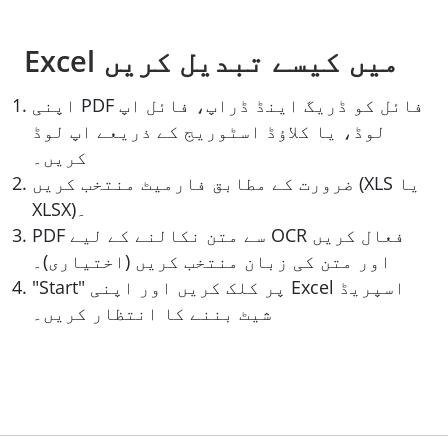
Excel میں کیسے تبدیل کریں
اپنی PDF فائل کو ڈریگ اینڈ ڈراپ، فائل اپ
لوڈ، یا کلاؤڈ اسٹوریج کے ذریعے اپ لوڈ
کریں۔
ضرورت کے مطابق فارمیٹ منتخب کریں (XLS یا
XLSX)۔
PDF سے متن نکالنے کے لیے OCR فعال کریں
اور متن کی زبان منتخب کریں (اختیاری)۔
"Start" پر کلک کریں اور اپنی Excel اسپریڈ
شیٹ بننے کا انتظار کریں۔