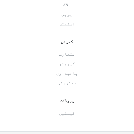
بلاگ
پریس
اسٹیٹس
کمپنی
متعارف
کیریئر
پائیداری
سیکورٹی
پروڈکٹ
قیمتیں