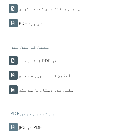
پاورپوائنٹ میں تبدیل کریں
PDF ٹو ورڈ
سکین کو متن میں
اسکین شدہ PDF سے متن
اسکین شدہ تصویر سے متن
اسکین شدہ دستاویز سے متن
PDF میں تبدیل کریں
JPG ٹو PDF