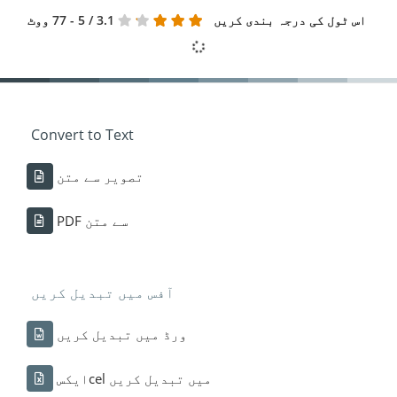
اس ٹول کی درجہ بندی کریں
3.1
/ 5 - 77 ووٹ
Convert to Text
تصویر سے متن
PDF سے متن
آفس میں تبدیل کریں
ورڈ میں تبدیل کریں
ایکسcel میں تبدیل کریں