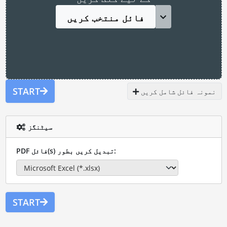
فائل منتخب کریں
START
نمونہ فائل شامل کریں
سیٹنگز
PDF فائل(s) تبدیل کریں بطور:
START