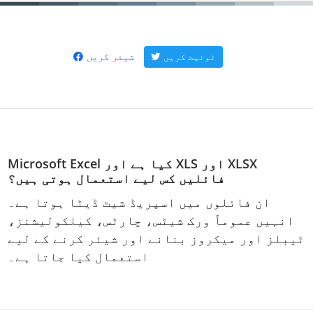
شیئر کریں
ٹوئیٹ کریں
Microsoft Excel کیا ہے اور XLS اور XLSX
فائلیں کس لیے استعمال ہوتی ہیں؟
ان فائلوں میں اسپریڈ شیٹ ڈیٹا ہوتا ہے۔
انہیں عموماً ورک شیٹس، چارٹس، کیلکولیشنز،
ٹیبلز اور میکروز بنانے اور شیئر کرنے کے لیے
استعمال کیا جاتا ہے۔