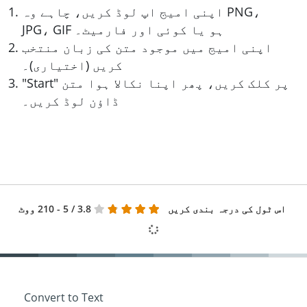
اپنی امیج اپ لوڈ کریں، چاہے وہ PNG،
JPG، GIF ہو یا کوئی اور فارمیٹ۔
اپنی امیج میں موجود متن کی زبان منتخب
کریں (اختیاری)۔
"Start" پر کلک کریں، پھر اپنا نکالا ہوا متن
ڈاؤن لوڈ کریں۔
اس ٹول کی درجہ بندی کریں
3.8
/ 5 - 210 ووٹ
Convert to Text