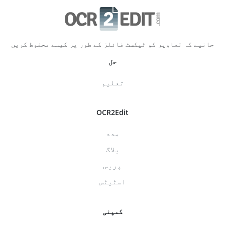
جانیے کہ تصاویر کو ٹیکسٹ فائلز کے طور پر کیسے محفوظ کریں
حل
تعلیم
OCR2Edit
مدد
بلاگ
پریس
اسٹیٹس
کمپنی