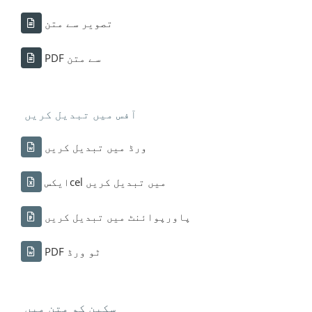
تصویر سے متن
PDF سے متن
آفس میں تبدیل کریں
ورڈ میں تبدیل کریں
ایکسcel میں تبدیل کریں
پاورپوائنٹ میں تبدیل کریں
PDF ٹو ورڈ
سکین کو متن میں