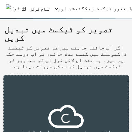
تمام ٹولز
تصویر کو ٹیکسٹ میں تبدیل
کریں
اگر آپ جاننا چاہتے ہیں کہ تصویر کو ٹیکسٹ
ڈاکیومنٹ میں کیسے بدلا جائے، تو آپ درست جگہ
پر ہیں۔ یہ مفت آن لائن ٹول آپ کو تصاویر کو
ٹیکسٹ میں تبدیل کرنے کی سہولت دیتا ہے۔
فائلیں یہاں چھوڑیں یا اپ لوڈ کرنے