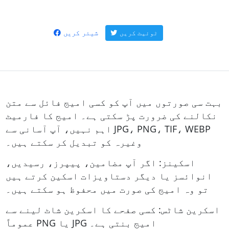
شیئر کریں
ٹوئیٹ کریں
بہت سی صورتوں میں آپ کو کسی امیج فائل سے متن
نکالنے کی ضرورت پڑ سکتی ہے۔ امیج کا فارمیٹ
اہم نہیں، آپ آسانی سے JPG، PNG، TIF، WEBP
وغیرہ کو تبدیل کر سکتے ہیں۔
اسکینز: اگر آپ مضامین، پیپرز، رسیدیں،
انوائسز یا دیگر دستاویزات اسکین کرتے ہیں
تو وہ امیج کی صورت میں محفوظ ہو سکتے ہیں۔
اسکرین شاٹس: کسی صفحے کا اسکرین شاٹ لینے سے
عموماً PNG یا JPG امیج بنتی ہے۔