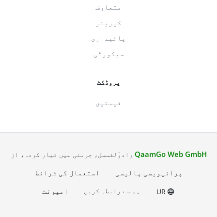
متعارف
کیریئر
پائیداری
سیکورٹی
پروڈکٹ
قیمتیں
QaamGo Web GmbH
رادوٓلفسسل، جرمنی میں تیار کردہ، از
پرائیویسی پالیسی
استعمال کی شرائط
ہم سے رابطہ کریں
امپرنٹ
UR