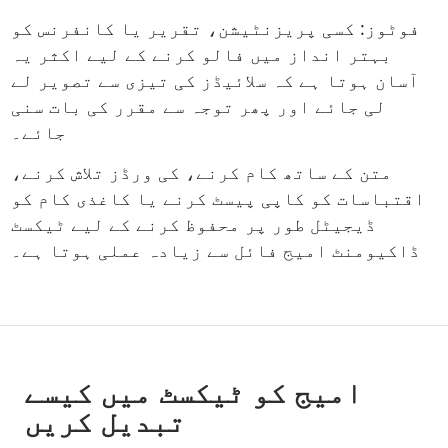
فوٹوز: کسی پریزنٹیشن، تقریر یا کانفرنس کو
بہتر انداز میں فالو کرنے کے لیے اکثر یہ
آسان ہوتا ہے کہ سلائیڈز کی تیزی سے تصویر لے
لی جائے اور پھر توجہ سے مقرر کی بات سنی
جائے۔
متن کے ساتھ کام کرنے، کی ورڈز تلاش کرنے،
اقتباسات کو کاپی پیسٹ کرنے یا کاغذی کام کو
ڈیجیٹل طور پر محفوظ کرنے کے لیے ٹیکسٹ
ڈاکیومنٹ امیج فائل سے زیادہ عملی ہوتا ہے۔
امیج کو ٹیکسٹ میں کیسے
تبدیل کریں