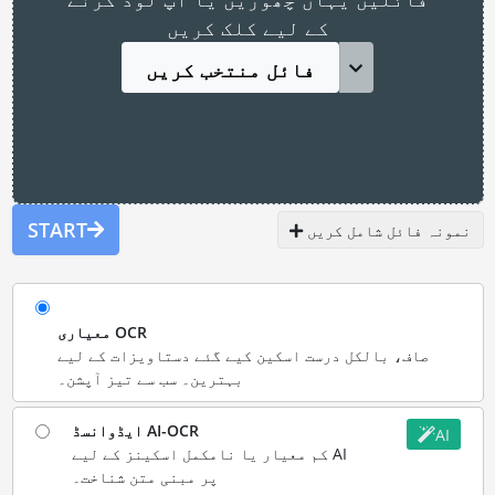
کے لیے کلک کریں
فائل منتخب کریں
START
نمونہ فائل شامل کریں
معیاری OCR
صاف، بالکل درست اسکین کیے گئے دستاویزات کے لیے
بہترین۔ سب سے تیز آپشن۔
ایڈوانسڈ AI-OCR
AI
کم معیار یا نامکمل اسکینز کے لیے AI
پر مبنی متن شناخت۔