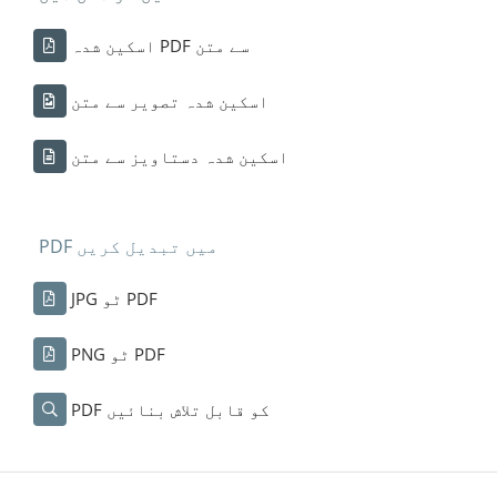
اسکین شدہ PDF سے متن
اسکین شدہ تصویر سے متن
اسکین شدہ دستاویز سے متن
PDF میں تبدیل کریں
JPG ٹو PDF
PNG ٹو PDF
PDF کو قابل تلاش بنائیں