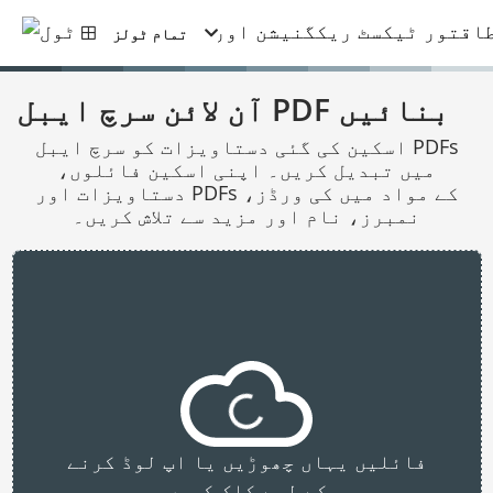
تمام ٹولز
آن لائن سرچ ایبل PDF بنائیں
اسکین کی گئی دستاویزات کو سرچ ایبل PDFs
میں تبدیل کریں۔ اپنی اسکین فائلوں،
دستاویزات اور PDFs کے مواد میں کی ورڈز،
نمبرز، نام اور مزید سے تلاش کریں۔
فائلیں یہاں چھوڑیں یا اپ لوڈ کرنے
کے لیے کلک کریں