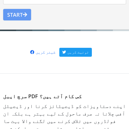
START
شیئر کریں
ٹوئیٹ کریں
سرچ ایبل PDF کس کام آتے ہیں؟
اپنے دستاویزات کو ڈیجیٹائز کرنا اور ڈیجیٹل
آفس چلانا نہ صرف ماحول کے لیے بہتر ہے بلکہ ان
فولڈروں میں تلاش کرنے میں لگنے والا بہت سا
وقت بھی بچاتا ہے۔ تاہم، بہت سی اسکن شدہ