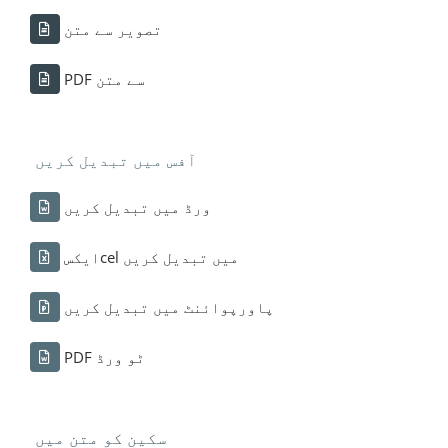
تصویر سے متن
PDF سے متن
آفس میں تبدیل کریں
ورڈ میں تبدیل کریں
ایکسcel میں تبدیل کریں
پاورپوائنٹ میں تبدیل کریں
PDF ٹو ورڈ
سکین کو متن میں