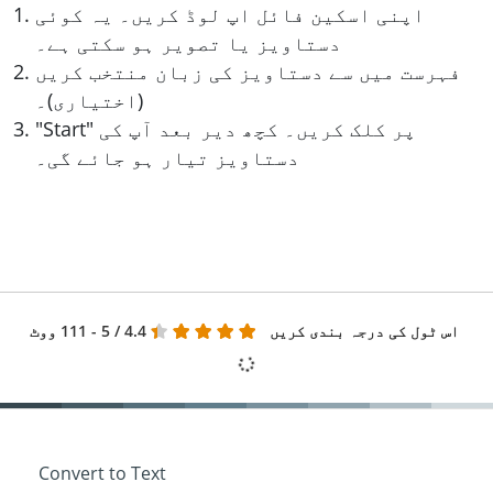
اپنی اسکین فائل اپ لوڈ کریں۔ یہ کوئی
دستاویز یا تصویر ہو سکتی ہے۔
فہرست میں سے دستاویز کی زبان منتخب کریں
(اختیاری)۔
"Start" پر کلک کریں۔ کچھ دیر بعد آپ کی
دستاویز تیار ہو جائے گی۔
اس ٹول کی درجہ بندی کریں
4.4
/ 5 - 111 ووٹ
Convert to Text