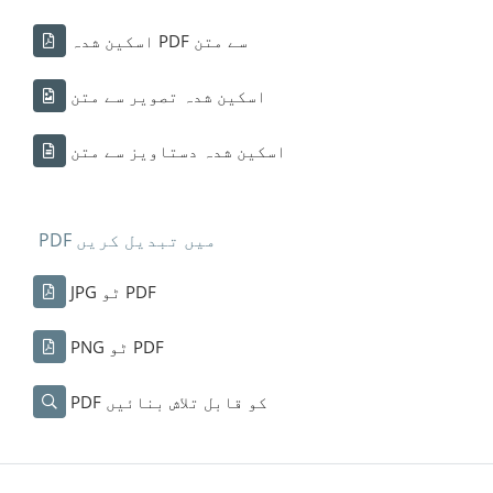
اسکین شدہ PDF سے متن
اسکین شدہ تصویر سے متن
اسکین شدہ دستاویز سے متن
PDF میں تبدیل کریں
JPG ٹو PDF
PNG ٹو PDF
PDF کو قابل تلاش بنائیں