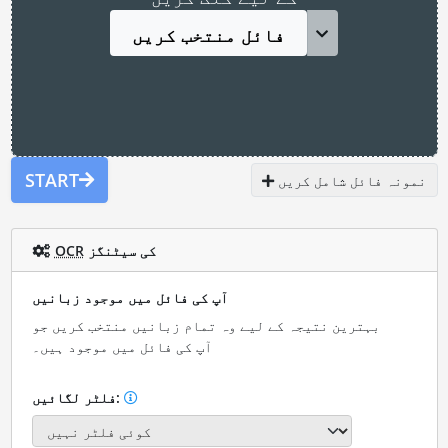
فائل منتخب کریں
START
نمونہ فائل شامل کریں
کی سیٹنگز
OCR
آپ کی فائل میں موجود زبانیں
بہترین نتیجہ کے لیے وہ تمام زبانیں منتخب کریں جو
آپ کی فائل میں موجود ہیں۔
فلٹر لگائیں: