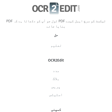
PDF ٹول جو آپ کو دکھاتا ہے کہ PDF ٹیکسٹ کو سرچ ایبل کیسے
بنایا جائے
حل
تعلیم
OCR2Edit
مدد
بلاگ
پریس
اسٹیٹس
کمپنی