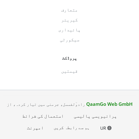
متعارف
کیریئر
پائیداری
سیکورٹی
پروڈکٹ
قیمتیں
QaamGo Web GmbH
رادوٓلفسسل، جرمنی میں تیار کردہ، از
پرائیویسی پالیسی
استعمال کی شرائط
ہم سے رابطہ کریں
امپرنٹ
UR