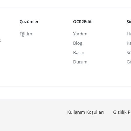
Çözümler
OCR2Edit
Şi
Eğitim
Yardım
H
k
Blog
Ka
Basın
Sü
Durum
Gü
Kullanım Koşulları
Gizlilik P