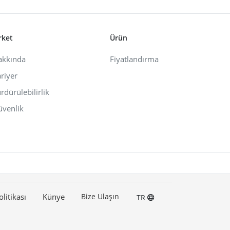
rket
Ürün
akkında
Fiyatlandırma
riyer
rdürülebilirlik
venlik
olitikası
Künye
Bize Ulaşın
TR