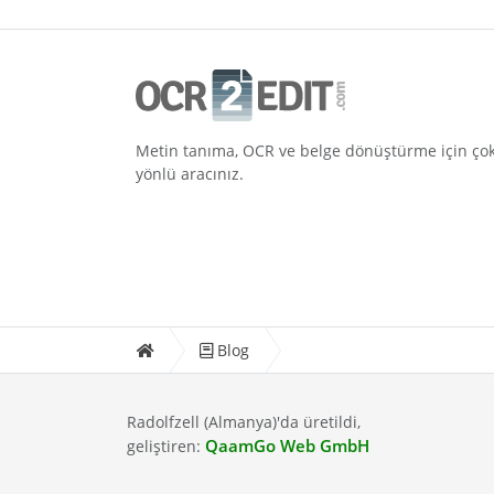
Metin tanıma, OCR ve belge dönüştürme için ço
yönlü aracınız.
Blog
Radolfzell (Almanya)'da üretildi,
QaamGo Web GmbH
geliştiren: