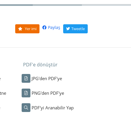
Paylaş
Yer imi
Tweetle
PDF'e dönüştür
e
JPG'den PDF'ye
tne
PNG'den PDF'ye
e
PDF'yi Aranabilir Yap