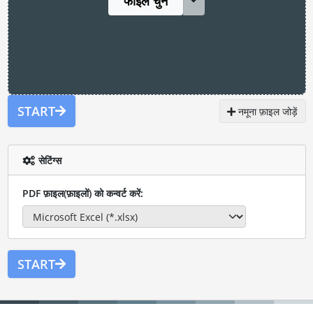
फाइल चुनें
START
नमूना फ़ाइल जोड़ें
सेटिंग्स
PDF फ़ाइल(फ़ाइलों) को कन्वर्ट करें:
START