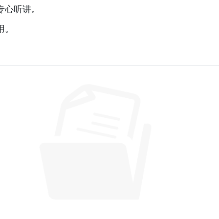
专心听讲。
用。