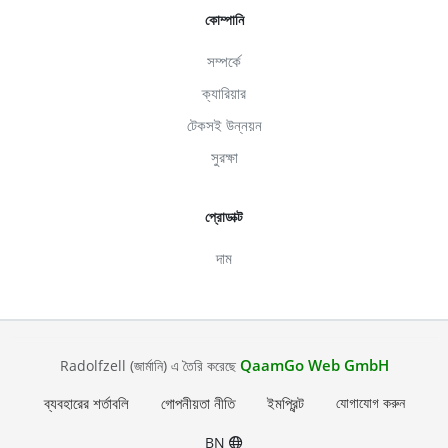
কোম্পানি
সম্পর্কে
ক্যারিয়ার
টেকসই উন্নয়ন
সুরক্ষা
প্রোডাক্ট
দাম
QaamGo Web GmbH
Radolfzell (জার্মানি) এ তৈরি করেছে
ব্যবহারের শর্তাবলি
গোপনীয়তা নীতি
ইমপ্রিন্ট
যোগাযোগ করুন
BN