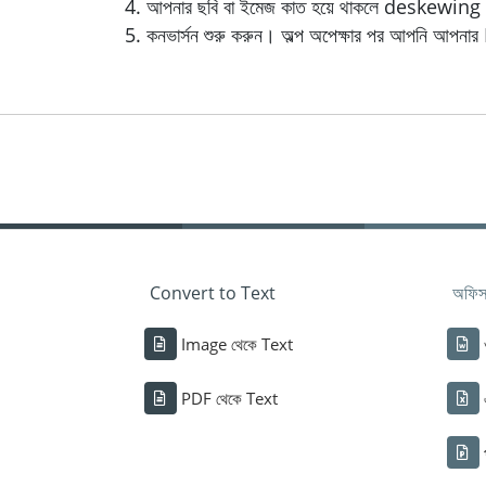
আপনার ছবি বা ইমেজ কাত হয়ে থাকলে deskewing চা
কনভার্সন শুরু করুন। অল্প অপেক্ষার পর আপনি আপনা
Convert to Text
অফিস 
Image থেকে Text
PDF থেকে Text