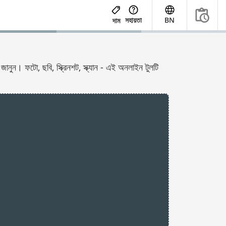
সহায়তা
BN
দাম
ন। ফটো, ছবি, স্ক্রিনশট, স্ক্যান - এই অনলাইন টুলটি