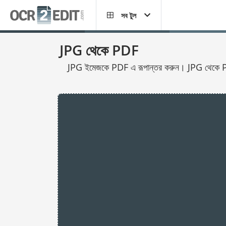
সব টুল
JPG থেকে PDF
JPG ইমেজকে PDF এ রূপান্তর করুন। JPG থেকে PDF এ ক