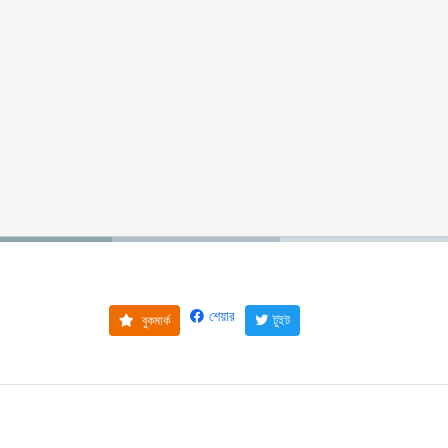
শেয়ার
বুকমার্ক
টুইট