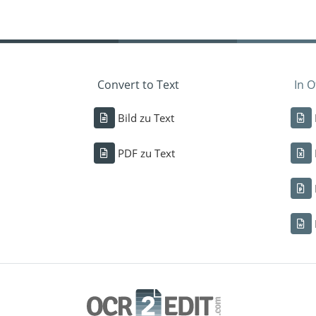
Convert to Text
In 
Bild zu Text
PDF zu Text